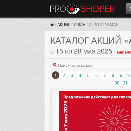
/
АКЦИИ
/
АШАН
/
С 15 ПО 28 МАЯ
КАТАЛОГ АКЦИЙ
«
с 15 по 28 мая 2025
катало
1
2
3
4
5
6
7
8
9
1
30
31