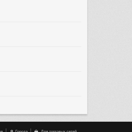
ов
Города
Для торговых сетей