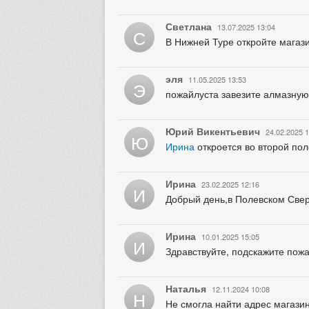
Светлана
13.07.2025 13:04
С
В Нижней Туре откройте магази
эля
11.05.2025 13:53
Э
пожайлуста завезите алмазную 
Юрий Викентьевич
24.02.2025 1
Ю
Ирина
откроется во второй пол
Ирина
23.02.2025 12:16
И
Добрый день,в Полевском Свер
Ирина
10.01.2025 15:05
И
Здравствуйте, подскажите пож
Наталья
12.11.2024 10:08
Н
Не смогла найти адрес магазин