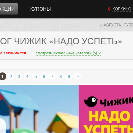
АКЦИИ
КУПОНЫ
КОРКИНО
8 АВГУСТА, СУБ
ОГ
ЧИЖИК «НАДО УСПЕТЬ»
г закончился
смотреть актуальные каталоги (5)
...
1
2
3
4
5
6
7
8
9