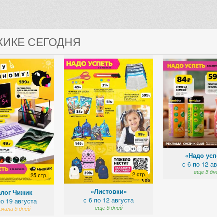
ЖИКЕ СЕГОДНЯ
«Надо усп
с 6 по 12 а
еще 5 дн
2 стр.
25 стр.
«Листовки»
алог Чижик
с 6 по 12 августа
по 19 августа
еще 5 дней
ачала 5 дней