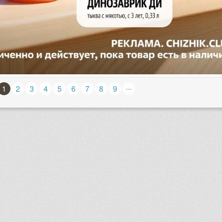
...
1
2
3
4
5
6
7
8
9