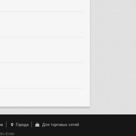
ов
Города
Для торговых сетей
rl+Enter