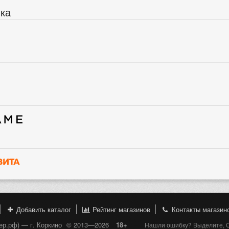
ика
Добавить каталог
Рейтинг магазинов
Контакты магазин
пер.рф) — г. Коркино
© 2013—2026
18+
Нашли ошибку? Выделите, Ct