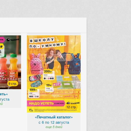
9 стр.
еть»
вгуста
ей
12 стр.
«Печатный каталог»
с 6 по 12 августа
еще 5 дней