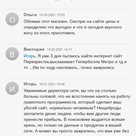
Ольга
15.03.2021 15:53
О
Обожаю этот магазин. Смотрю на сайте цены и
определяю что выгодно и что я сегодня вкусного
могу из этого приготовить
Виктория
19.02.2021 14:11
В
Игорь
, Я уже 3 дня пытаюсь найти интернет сайт
Перекресток,выскакивает Гиперболла Метро и тд и
тп ...Им по ходу наплевать...точно зажрались
Игорь
16.01.2021 19:46
И
Уважаемые деректора сети, вы что на столько
больны головой, что не всостоянии нанять на работу
грамотного программиста, который сделает ваш
убогий сайт, нормально читаемым? Нищеброды
заплатите денег людям, чтобы вам другие люди
принесли прибыль. В поисковике выдаётся всякая
хрень, но только не данные о продуктах в вашей
сети. А может вы просто зажрались, что вам уже без