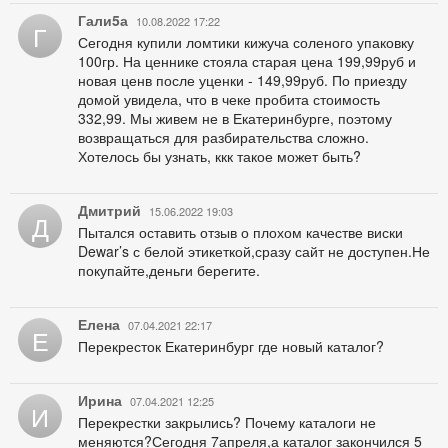
Гали5а
10.08.2022 17:22
Г
Сегодня купили ломтики кижуча соленого упаковку
100гр. На ценнике стояла старая цена 199,99руб и
новая ценв после уценки - 149,99руб. По приезду
домой увидела, что в чеке пробита стоимость
332,99. Мы живем не в Екатеринбурге, поэтому
возвращаться для разбирательства сложно.
Хотелось бы узнать, ккк такое может быть?
Дмитрий
15.06.2022 19:03
Д
Пытался оставить отзыв о плохом качестве виски
Dewar’s с белой этикеткой,сразу сайт не доступен.Не
покупайте,деньги берегите.
Елена
07.04.2021 22:17
Е
Перекресток Екатеринбург где новый каталог?
Ирина
07.04.2021 12:25
И
Перекрестки закрылись? Почему каталоги не
меняются?Сегодня 7апреля,а каталог закончился 5