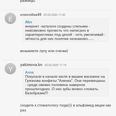
разницы.
елисейка45
05.02.2020 11:20
Е
Alex
инернет -каталоги созданы слепыми -
невозможно прочесть что написано в
характеристиках под ценой - хоть увеличивай -
чёткость для них понятие незнакомо......
возьмимте лупу или очечки)
yakimova.kn
05.02.2020 11:19
Y
Алла
Покупали в начале июля в вашем магазине на
Грязнова конфеты "Аленка". Они перемешаны
- среди свежих половина наверное
прошлогодних. О них зубы можно сломать.
Безобразие!!!
сходите к стоматологу тогда))) в альфамед акции как
раз