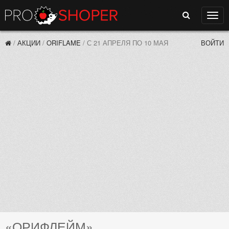
Поиск
Нави
/
АКЦИИ
/
ORIFLAME
/
С 21 АПРЕЛЯ ПО 10 МАЯ
ВОЙТИ
«ОРИФЛЕЙМ»