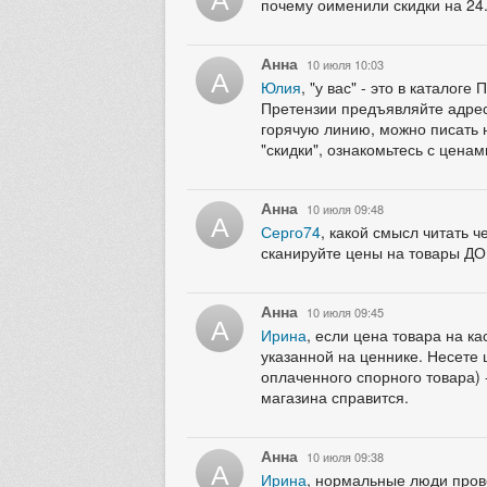
почему оименили скидки на 24
Анна
10 июля 10:03
А
Юлия
, "у вас" - это в катало
Претензии предъявляйте адресн
горячую линию, можно писать н
"скидки", ознакомьтесь с ценам
Анна
10 июля 09:48
А
Серго74
, какой смысл читать 
сканируйте цены на товары ДО
Анна
10 июля 09:45
А
Ирина
, если цена товара на к
указанной на ценнике. Несете 
оплаченного спорного товара) -
магазина справится.
Анна
10 июля 09:38
А
Ирина
, нормальные люди прове