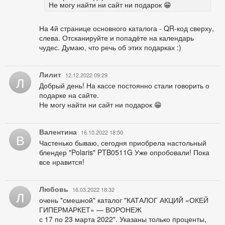
Не могу найти ни сайт ни подарок 😁
На 4й странице основного каталога - QR-код сверху,
слева. Отсканируйте и попадёте на календарь
чудес. Думаю, что речь об этих подарках :)
Лилит
12.12.2022 09:29
Л
Добрый день! На кассе постоянно стали говорить о
подарке на сайте.
Не могу найти ни сайт ни подарок 😁
Валентина
16.10.2022 18:50
В
Частенько бываю, сегодня приобрела настольный
блендер "Polaris" PTB0511G Уже опробовали! Пока
все нравится!
Любовь
16.03.2022 18:32
Л
очень "смешной" каталог "КАТАЛОГ АКЦИЙ «ОКЕЙ
ГИПЕРМАРКЕТ» — ВОРОНЕЖ
с 17 по 23 марта 2022". Указаны только проценты,