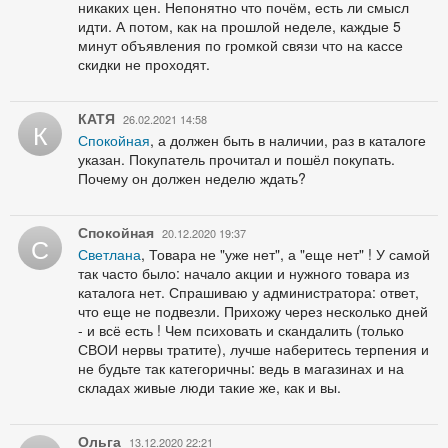
никаких цен. Непонятно что почём, есть ли смысл
идти. А потом, как на прошлой неделе, каждые 5
минут объявления по громкой связи что на кассе
скидки не проходят.
КАТЯ
26.02.2021 14:58
К
Спокойная
, а должен быть в наличии, раз в каталоге
указан. Покупатель прочитал и пошёл покупать.
Почему он должен неделю ждать?
Спокойная
20.12.2020 19:37
С
Светлана
, Товара не "уже нет", а "еще нет" ! У самой
так часто было: начало акции и нужного товара из
каталога нет. Спрашиваю у администратора: ответ,
что еще не подвезли. Прихожу через несколько дней
- и всё есть ! Чем психовать и скандалить (только
СВОИ нервы тратите), лучше наберитесь терпения и
не будьте так категоричны: ведь в магазинах и на
складах живые люди такие же, как и вы.
Ольга
13.12.2020 22:21