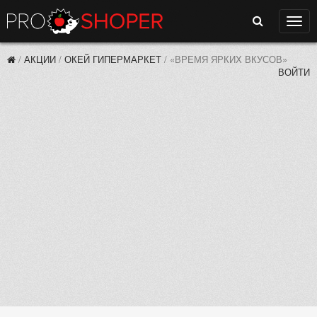
Поиск
Нави
/
АКЦИИ
/
ОКЕЙ ГИПЕРМАРКЕТ
/
«ВРЕМЯ ЯРКИХ ВКУСОВ»
ВОЙТИ