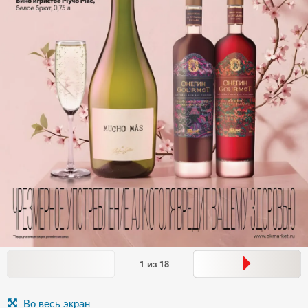
1
из
18
Во весь экран