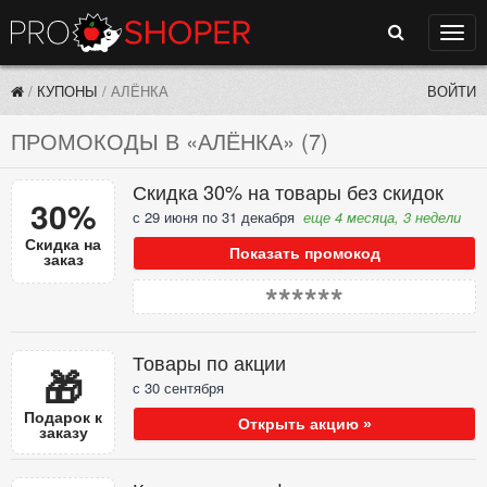
Поиск
Нави
/
КУПОНЫ
/
АЛЁНКА
ВОЙТИ
ПРОМОКОДЫ В «АЛЁНКА» (7)
Скидка 30% на товары без скидок
30%
с 29 июня по 31 декабря
еще 4 месяца, 3 недели
Скидка на
Показать промокод
заказ
******
Товары по акции
🎁
с 30 сентября
Подарок к
Открыть акцию »
заказу