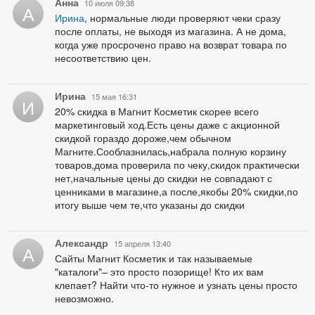
Анна
10 июля 09:38
А
Ирина
, нормальные люди проверяют чеки сразу
после оплаты, не выходя из магазина. А не дома,
когда уже просрочено право на возврат товара по
несоответствию цен.
Ирина
15 мая 16:31
И
20% скидка в Магнит Косметик скорее всего
маркетинговый ход.Есть цены даже с акционной
скидкой гораздо дороже,чем обычном
Магните.Сооблазнилась,набрала полную корзину
товаров,дома проверила по чеку,скидок практически
нет,начальные цены до скидки не совпадают с
ценниками в магазине,а после,якобы 20% скидки,по
итогу выше чем те,что указаны до скидки
Александр
15 апреля 13:40
А
Сайты Магнит Косметик и так называемые
"каталоги"– это просто позорище! Кто их вам
клепает? Найти что-то нужное и узнать цены просто
невозможно.