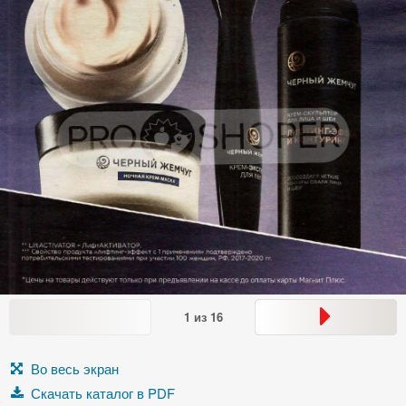
1
из
16
Во весь экран
Скачать каталог в PDF