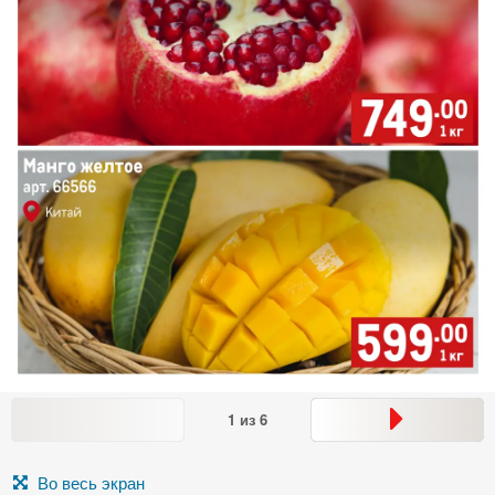
1
из
6
Во весь экран