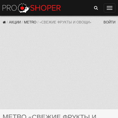
Поиск
Нави
/
АКЦИИ
/
METRO
/
«СВЕЖИЕ ФРУКТЫ И ОВОЩИ»
ВОЙТИ
METRO «СВЕЖИЕ ФРУКТЫ И