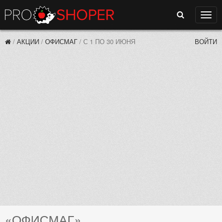
Поиск
Нави
/
АКЦИИ
/
ОФИСМАГ
/
С 1 ПО 30 ИЮНЯ
ВОЙТИ
«ОФИСМАГ»