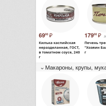
₽
₽
69
179
00
00
1
Килька каспийская
Печень тре
неразделанная, ГОСТ,
"Хозяин Ба
в томатном соусе, 240
г
г
Макароны, крупы, мук