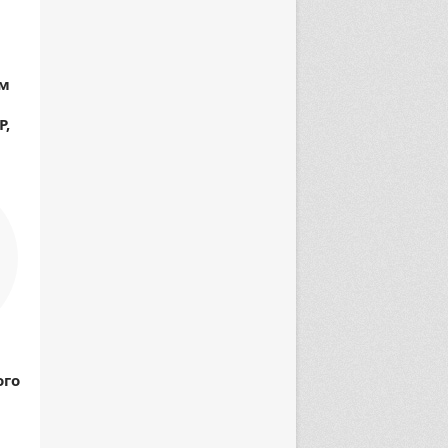
ом
P,
ого