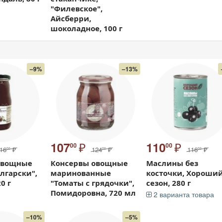
"Филевское",
Айсберри,
шоколадное, 100 г
–9%
–13%
₽
₽
107
110
00
00
16
₽
124
₽
116
₽
00
00
00
овощные
Консервы овощные
Маслины без
олгарски",
маринованные
косточки, Хороши
0 г
"Томаты с грядочки",
сезон, 280 г
Помидоровна, 720 мл
2 варианта товара
–10%
–5%