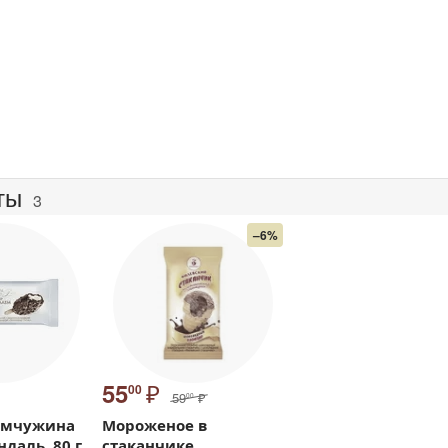
ты
3
–6%
₽
55
00
59
₽
00
емчужина
Мороженое в
даль, 80 г
стаканчике,