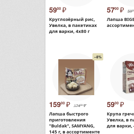
₽
₽
59
57
00
00
59
0
Круглозёрный рис,
Лапша BIGBO
Увелка, в пакетиках
ассортиме
для варки, 4х80 г
–8%
₽
₽
159
59
00
00
174
₽
50
Лапша быстрого
Крупа греч
приготовления
Увелка, в 
"Buldak", SAMYANG,
для варки, 
145 г, в ассортименте