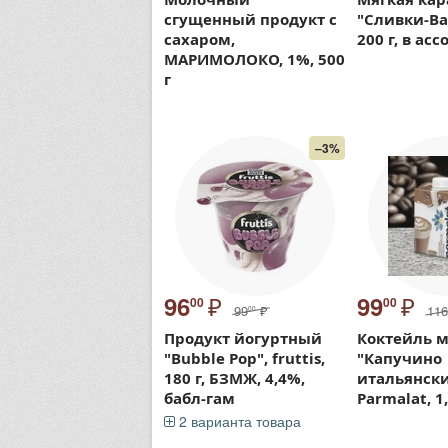
сгущенный продукт с
"Сливки-Ва
сахаром,
200 г, в ас
МАРИМОЛОКО, 1%, 500
г
–3%
₽
₽
96
99
00
00
99
₽
116
00
Продукт йогуртный
Коктейль 
"Bubble Pop", fruttis,
"Капучино
180 г, БЗМЖ, 4,4%,
итальянски
бабл-гам
Parmalat, 1
2 варианта товара