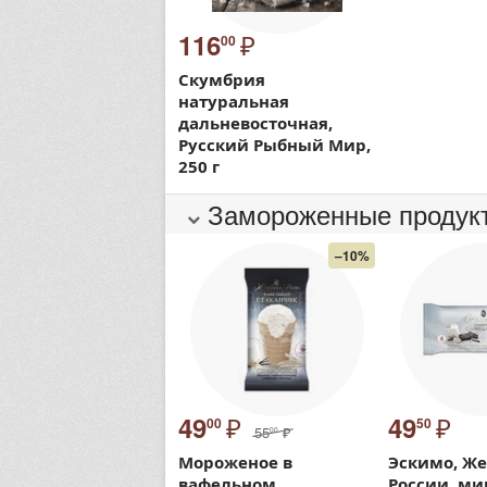
₽
116
00
Скумбрия
натуральная
дальневосточная,
Русский Рыбный Мир,
250 г
Замороженные продук
–10%
₽
₽
49
49
00
50
55
₽
00
Мороженое в
Эскимо, Ж
вафельном
России, мин