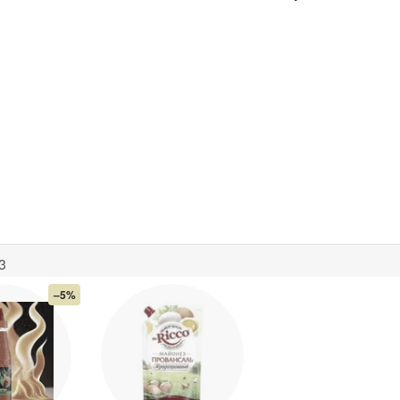
3
–5%