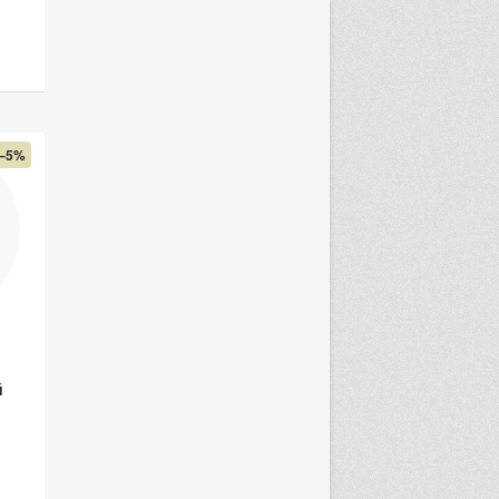
–5%
й