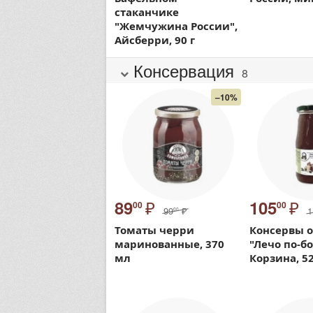
стаканчике
"Жемчужина России",
Айсберри, 90 г
Консервация
8
–10%
₽
₽
89
105
00
00
99
₽
1
00
Томаты черри
Консервы 
маринованные, 370
"Лечо по-б
мл
Корзина, 52