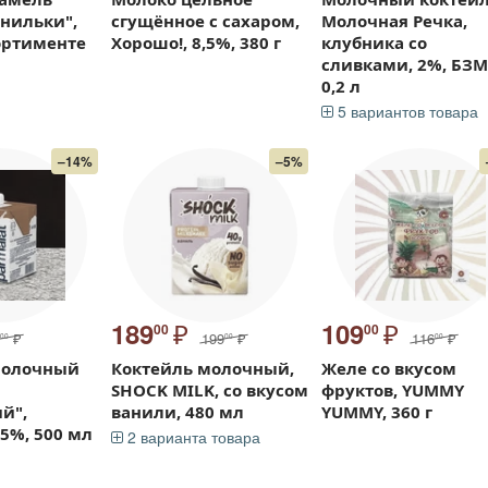
нильки",
сгущённое с сахаром,
Молочная Речка,
сортименте
Хорошо!, 8,5%, 380 г
клубника со
сливками, 2%, БЗМ
0,2 л
5 вариантов товара
–14%
–5%
₽
₽
189
109
00
00
₽
199
₽
116
₽
00
00
00
молочный
Коктейль молочный,
Желе со вкусом
SHOCK MILK, со вкусом
фруктов, YUMMY
й",
ванили, 480 мл
YUMMY, 360 г
,5%, 500 мл
2 варианта товара