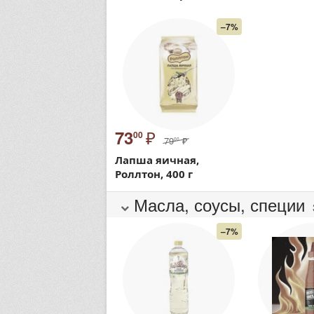
–7%
₽
73
00
79
₽
00
Лапша яичная,
Роллтон, 400 г
Масла, соусы, специи
–7%