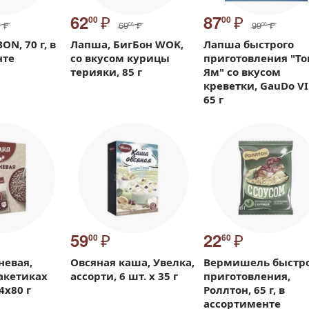
₽
₽
62
87
00
00
₽
69
₽
99
₽
0
00
00
N, 70 г, в
Лапша, БигБон WOK,
Лапша быстрого
нте
со вкусом курицы
приготовления "Т
терияки, 85 г
Ям" со вкусом
креветки, GauDo VI
65 г
₽
₽
59
22
00
60
невая,
Овсяная каша, Увелка,
Вермишель быстр
пакетиках
ассорти, 6 шт. х 35 г
приготовления,
4х80 г
Роллтон, 65 г, в
ассортименте