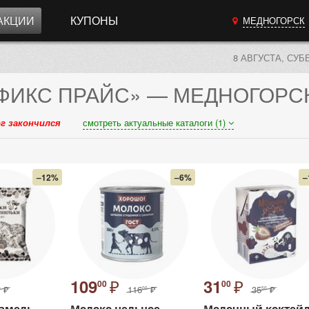
АКЦИИ
КУПОНЫ
МЕДНОГОРСК
8 АВГУСТА, СУБ
ФИКС ПРАЙС»
— МЕДНОГОРС
г закончился
смотреть актуальные каталоги (1)
–12%
–6%
–
₽
₽
109
31
00
00
₽
116
₽
35
₽
0
00
50
рамель
Молоко цельное
Молочный коктейл