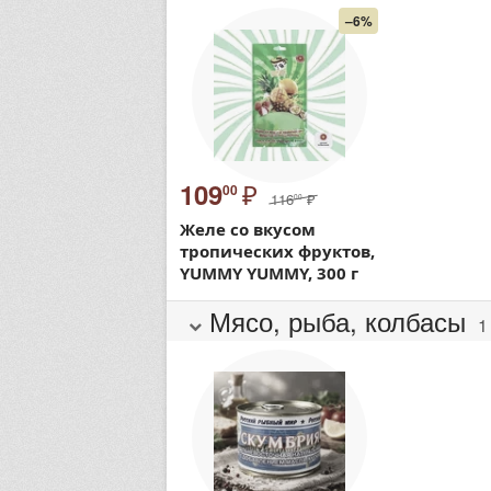
–6%
₽
109
00
116
₽
00
Желе со вкусом
тропических фруктов,
YUMMY YUMMY, 300 г
Мясо, рыба, колбасы
1