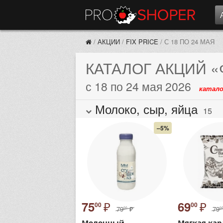
/
АКЦИИ
/
FIX PRICE
/
С 18 ПО 24 МАЯ
КАТАЛОГ АКЦИЙ
«
с 18 по 24 мая 2026
катало
Молоко, сыр, яйца
15
–5%
₽
₽
75
69
00
00
79
₽
79
00
0
Молочный
Мягкая ка