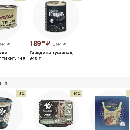
₽
189
00
99
₽
199
₽
00
00
ски
Говядина тушеная,
лтики", 140
340 г
а
9
–3%
–10%
–