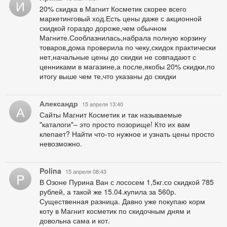
И
20% скидка в Магнит Косметик скорее всего
маркетинговый ход.Есть цены даже с акционной
скидкой гораздо дороже,чем обычном
Магните.Сооблазнилась,набрала полную корзину
товаров,дома проверила по чеку,скидок практически
нет,начальные цены до скидки не совпадают с
ценниками в магазине,а после,якобы 20% скидки,по
итогу выше чем те,что указаны до скидки
Александр
15 апреля 13:40
А
Сайты Магнит Косметик и так называемые
"каталоги"– это просто позорище! Кто их вам
клепает? Найти что-то нужное и узнать цены просто
невозможно.
Polina
15 апреля 08:43
P
В Озоне Пурина Ван с лососем 1,5кг.со скидкой 785
рублей, а такой же 15.04.купила за 560р.
Существенная разница. Давно уже покупаю корм
коту в Магнит косметик по скидочным дням и
довольна сама и кот.