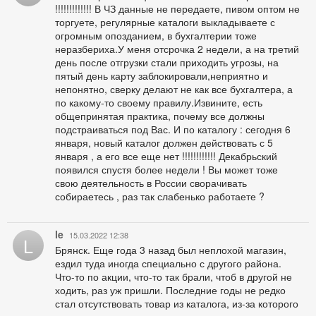
!!!!!!!!!!!!! В ЧЗ данные не передаете, пивом оптом не
торгуете, регулярные каталоги выкладываете с
огромным опозданием, в бухгалтерии тоже
неразбериха.У меня отсрочка 2 недели, а на третий
день после отгрузки стали приходить угрозы, на
пятый день карту заблокировали,неприятно и
непонятно, сверку делают не как все бухгалтера, а
по какому-то своему правилу.Извините, есть
общепринятая практика, почему все должны
подстраиваться под Вас. И по каталогу : сегодня 6
января, новый каталог должен действовать с 5
января , а его все еще нет !!!!!!!!!!!! Декабрьский
появился спустя более недели ! Вы может тоже
свою деятельность в России сворачивать
собираетесь , раз так слабенько работаете ?
le
15.03.2022 12:38
L
Брянск. Еще года 3 назад был неплохой магазин,
ездил туда иногда специально с другого района.
Что-то по акции, что-то так брали, чтоб в другой не
ходить, раз уж пришли. Последние годы не редко
стал отсутствовать товар из каталога, из-за которого