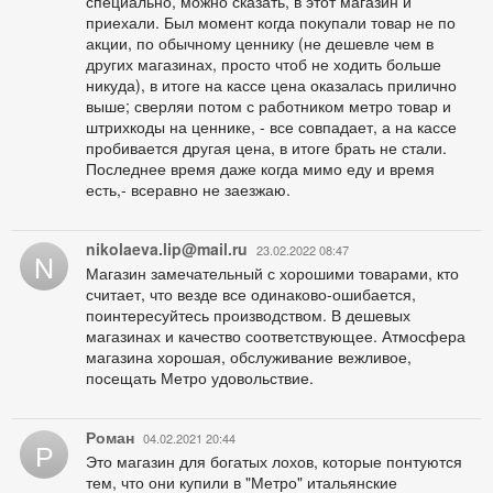
специально, можно сказать, в этот магазин и
приехали. Был момент когда покупали товар не по
акции, по обычному ценнику (не дешевле чем в
других магазинах, просто чтоб не ходить больше
никуда), в итоге на кассе цена оказалась прилично
выше; сверляи потом с работником метро товар и
штрихкоды на ценнике, - все совпадает, а на кассе
пробивается другая цена, в итоге брать не стали.
Последнее время даже когда мимо еду и время
есть,- всеравно не заезжаю.
nikolaeva.lip@mail.ru
23.02.2022 08:47
N
Магазин замечательный с хорошими товарами, кто
считает, что везде все одинаково-ошибается,
поинтересуйтесь производством. В дешевых
магазинах и качество соответствующее. Атмосфера
магазина хорошая, обслуживание вежливое,
посещать Метро удовольствие.
Роман
04.02.2021 20:44
Р
Это магазин для богатых лохов, которые понтуются
тем, что они купили в "Метро" итальянские