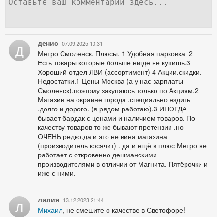
денис
07.09.2025 10:31
Д
Метро Смоленск. Плюсы. 1 Удобная парковка. 2
Есть товары которые больше нигде не купишь.3
Хороший отдел ЛВИ (ассортимент) 4 Акции.скидки.
Недостатки.1 Цены Москва (а у нас зарплаты
Смоленск).поэтому закупаюсь только по Акциям.2
Магазин на окраине города .специально ездить
.долго и дорого. (я рядом работаю).3 ИНОГДА
бывает бардак с ценами и наличием товаров. По
качеству товаров то же бывают претензии .но
ОЧЕНЬ редко.да и это не вина магазина
(производитель косячит) . да и ещё в плюс Метро не
работает с откровенно дешманскими
производителями в отличии от Магнита. Пятёрочки и
иже с ними.
лилия
13.12.2023 21:44
Л
Михаил
, не смешите о качестве в Светофоре!