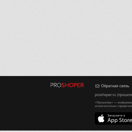
Обратная связь
proshoper.ru (прошо
«Прошопер» — информаци
исключительно справочно