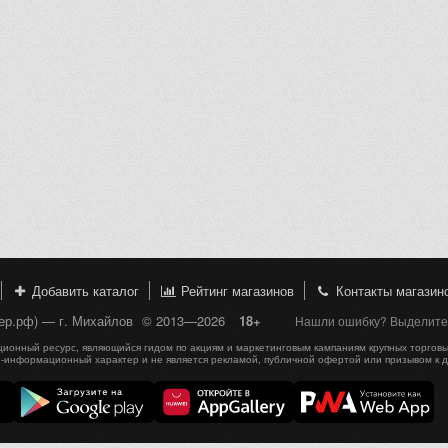
Добавить каталог
Рейтинг магазинов
Контакты магазин
пер.рф) — г. Михайлов
© 2013—2026
18+
Нашли ошибку? Выделите, 
онный ресурс, являющийся гидом по акциям и маркетинговым кампаниям крупных торговы
-информационный характер и не является рекламой, публичной офертой или призывом к 