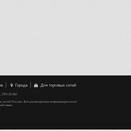
ов
Города
Для торговых сетей
Ctrl+Enter
х сетей России. Вся размещенная информация носит
действию.