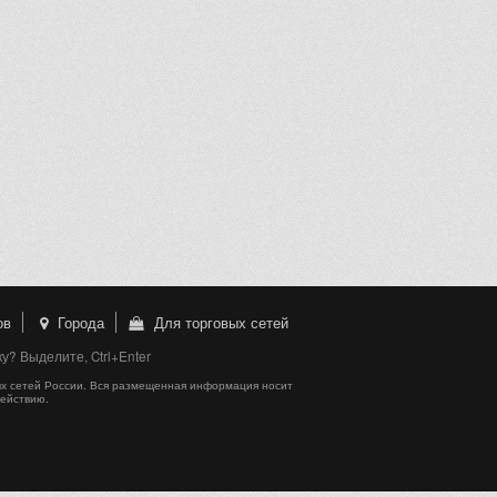
ов
Города
Для торговых сетей
? Выделите, Ctrl+Enter
х сетей России. Вся размещенная информация носит
действию.