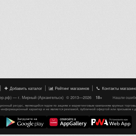
Добавить каталог
Рейтинг магазинов
Контакты магазин
пер.рф) — г. Мирный (Архангельск)
© 2013—2026
18+
Нашли ошибку
онный ресурс, являющийся гидом по акциям и маркетинговым кампаниям крупных торговы
-информационный характер и не является рекламой, публичной офертой или призывом к 