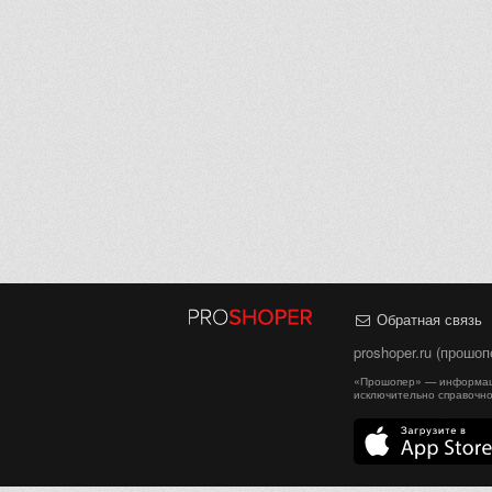
Обратная связь
proshoper.ru (прошо
«Прошопер» — информаци
исключительно справочно