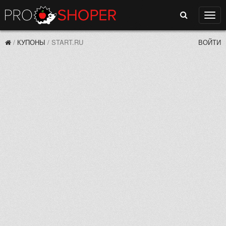
Поиск
Нави
/
КУПОНЫ
/
START.RU
ВОЙТИ