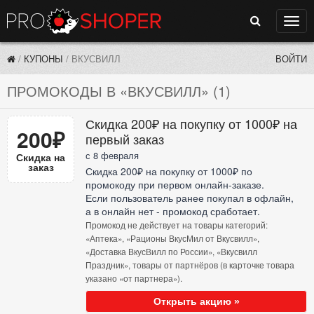
Поиск
Нави
/
КУПОНЫ
/
ВКУСВИЛЛ
ВОЙТИ
ПРОМОКОДЫ В «ВКУСВИЛЛ» (1)
Скидка 200₽ на покупку от 1000₽ на
200₽
первый заказ
с 8 февраля
Скидка на
заказ
Скидка 200₽ на покупку от 1000₽ по
промокоду при первом онлайн-заказе.
Если пользователь ранее покупал в офлайн,
а в онлайн нет - промокод сработает.
Промокод не действует на товары категорий:
«Аптека», «Рационы ВкусМил от Вкусвилл»,
«Доставка ВкусВилл по России», «Вкусвилл
Праздник», товары от партнёров (в карточке товара
указано «от партнера»).
Открыть акцию »