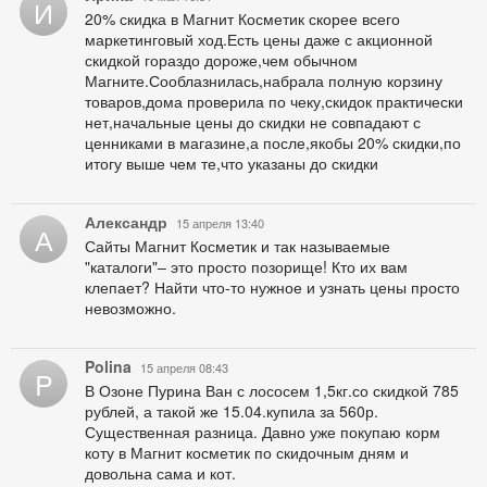
И
20% скидка в Магнит Косметик скорее всего
маркетинговый ход.Есть цены даже с акционной
скидкой гораздо дороже,чем обычном
Магните.Сооблазнилась,набрала полную корзину
товаров,дома проверила по чеку,скидок практически
нет,начальные цены до скидки не совпадают с
ценниками в магазине,а после,якобы 20% скидки,по
итогу выше чем те,что указаны до скидки
Александр
15 апреля 13:40
А
Сайты Магнит Косметик и так называемые
"каталоги"– это просто позорище! Кто их вам
клепает? Найти что-то нужное и узнать цены просто
невозможно.
Polina
15 апреля 08:43
P
В Озоне Пурина Ван с лососем 1,5кг.со скидкой 785
рублей, а такой же 15.04.купила за 560р.
Существенная разница. Давно уже покупаю корм
коту в Магнит косметик по скидочным дням и
довольна сама и кот.