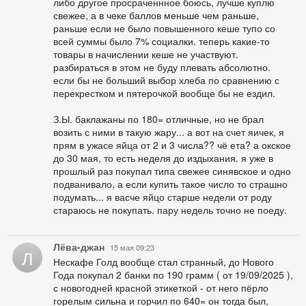
либо другое просраченнное боюсь, лучше куплю
свежее, а в чеке баллов меньше чем раньше,
раньше если не было повышенного кеше тупо со
всей суммы было 7% социалки. теперь какие-то
товары в начислении кеше не участвуют.
разбираться в этом не буду плевать абсолютно.
если бы не больший выбор хлеба по сравнению с
перекрестком и пятерочкой вообще бы не ездил.
З.Ы. баклажаны по 180= отличные, но не брал
возить с ними в такую жару... а вот на счет яичек, я
прям в ужасе яйца от 2 и 3 числа?? чё ета? а окское
до 30 мая, то есть неделя до издыхания. я уже в
прошлый раз покупал типа свежее синявское и одно
подванивало, а если купить такое число то страшно
подумать... я васче яйцо старше недели от роду
стараюсь не покупать. пару недель точно не поеду.
Лёва-джан
15 мая 09:23
Л
Нескафе Голд вообще стал странный, до Нового
Года покупал 2 банки по 190 грамм ( от 19/09/2025 ),
с новогодней красной этикеткой - от него пёрло
горелым сильна и горчил по 640= он тогда был,