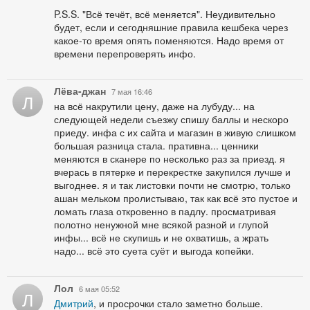
P.S.S. "Всё течёт, всё меняется". Неудивительно
будет, если и сегодняшние правила кешбека через
какое-то время опять поменяются. Надо время от
времени перепроверять инфо.
Лёва-джан
7 мая 16:46
Л
на всё накрутили цену, даже на лубуду... на
следующей недели съезжу спишу баллы и нескоро
приеду. инфа с их сайта и магазин в живую слишком
большая разница стала. пративна... ценники
меняются в сканере по несколько раз за приезд. я
вчерась в пятерке и перекрестке закупился лучше и
выгоднее. я и так листовки почти не смотрю, только
ашан мельком пролистываю, так как всё это пустое и
ломать глаза откровенно в падлу. просматривая
полотно ненужной мне всякой разной и глупой
инфы... всё не скупишь и не охватишь, а жрать
надо... всё это суета суёт и выгода копейки.
Лол
6 мая 05:52
Л
Дмитрий
, и просрочки стало заметно больше.