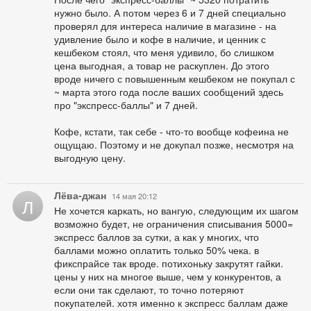
нужно было. А потом через 6 и 7 дней специально
проверял для интереса наличие в магазине - на
удивление было и кофе в наличие, и ценник с
кешбеком стоял, что меня удивило, бо слишком
цена выгодная, а товар не раскуплен. До этого
вроде ничего с повышенным кешбеком не покупал с
~ марта этого года после ваших сообщений здесь
про "экспресс-баллы" и 7 дней.
Кофе, кстати, так себе - что-то вообще кофеина не
ощущаю. Поэтому и не докупал позже, несмотря на
выгодную цену.
Лёва-джан
14 мая 20:12
Л
Не хочется каркать, но вангую, следующим их шагом
возможно будет, не ограничения списывания 5000=
экспресс баллов за сутки, а как у многих, что
баллами можно оплатить только 50% чека. в
фикспрайсе так вроде. потихоньку закрутят гайки.
цены у них на многое выше, чем у конкурентов, а
если они так сделают, то точно потеряют
покупателей. хотя именно к экспресс баллам даже