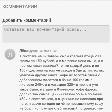
КОММЕНТАРИИ
Добавить комментарий
Лёва-джан
22 мая 11:20
Л
в листовке наши товары сыры красная птица 200
грамм по 150 рублей, а в магазине цена выше, а в
прочем какая разница? те что каждый день и по
130= сделаны на том же заводе в Удмуртии. только
упаковка другого цвета. кофе их золотая птица с
добавлением молотого в банке 100 грамм в
листовке 240=, а в магазине 320= в прочем уже
такое было. магазин в Филлионе. кофе фреско
доппио тож самое ценник свежий 550= а по акции
450= в листовке кеш, а в ценники не написано про
него. я васче сегодня ни чё по повышенному кешу
не брал. но покупал хлеб тостовый по уценке, что-