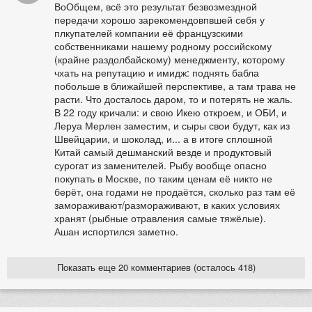
ВоОбщем, всё это результат безвозмездной
передачи хорошо зарекомендовпвшей себя у
плкупателей компании её французскими
собственниками нашему родному российскому
(крайне раздолбайскому) менеджменту, которому
чхать на репутацию и имидж: поднять бабла
побольше в ближайшей перспективе, а там трава не
расти. Что досталось даром, то и потерять не жаль.
В 22 году кричали: и свою Икею откроем, и ОБИ, и
Леруа Мерлен заместим, и сыры свои будут, как из
Швейцарии, и шоколад, и... а в итоге сплошной
Китай самый дешманский везде и продуктовый
сурогат из заменителей. Рыбу вообще опасно
покупать в Москве, по таким ценам её никто не
берёт, она годами не продаётся, сколько раз там её
замораживают/размораживают, в каких условиях
хранят (рыбные отравления самые тяжёлые).
Ашан испортился заметно.
Показать еще 20 комментариев (осталось 418)