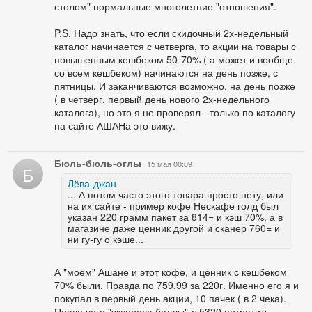
столом" нормальные многолетние "отношения".
P.S. Надо знать, что если скидочный 2х-недельный
каталог начинается с четверга, то акции на товары с
повышенным кешбеком 50-70% ( а может и вообще
со всем кешбеком) начинаются на день позже, с
пятницы. И заканчиваются возможно, на день позже
( в четверг, первый день нового 2х-недельного
каталога), но это я не проверял - только по каталогу
на сайте АШАНа это вижу.
Бюль-бюль-оглы
15 мая 00:09
Б
Лёва-джан
... А потом часто этого товара просто нету, или
на их сайте - пример кофе Нескафе голд был
указан 220 грамм пакет за 814= и кэш 70%, а в
магазине даже ценник другой и сканер 760= и
ни гу-гу о кэше...
А "моём" Ашане и этот кофе, и ценник с кешбеком
70% были. Правда по 759.99 за 220г. Именно его я и
покупал в первый день акции, 10 пачек ( в 2 чека).
После чего "экспресс-баллы" ~ 5320 потратить