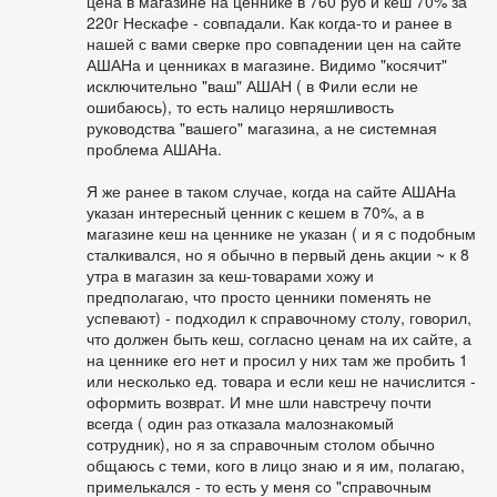
цена в магазине на ценнике в 760 руб и кеш 70% за
220г Нескафе - совпадали. Как когда-то и ранее в
нашей с вами сверке про совпадении цен на сайте
АШАНа и ценниках в магазине. Видимо "косячит"
исключительно "ваш" АШАН ( в Фили если не
ошибаюсь), то есть налицо неряшливость
руководства "вашего" магазина, а не системная
проблема АШАНа.
Я же ранее в таком случае, когда на сайте АШАНа
указан интересный ценник с кешем в 70%, а в
магазине кеш на ценнике не указан ( и я с подобным
сталкивался, но я обычно в первый день акции ~ к 8
утра в магазин за кеш-товарами хожу и
предполагаю, что просто ценники поменять не
успевают) - подходил к справочному столу, говорил,
что должен быть кеш, согласно ценам на их сайте, а
на ценнике его нет и просил у них там же пробить 1
или несколько ед. товара и если кеш не начислится -
оформить возврат. И мне шли навстречу почти
всегда ( один раз отказала малознакомый
сотрудник), но я за справочным столом обычно
общаюсь с теми, кого в лицо знаю и я им, полагаю,
примелькался - то есть у меня со "справочным