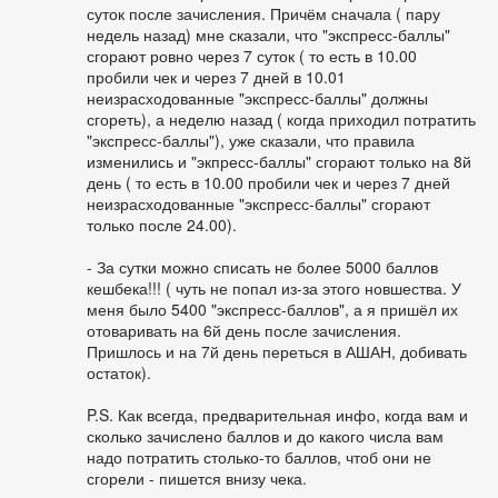
суток после зачисления. Причём сначала ( пару
недель назад) мне сказали, что "экспресс-баллы"
сгорают ровно через 7 суток ( то есть в 10.00
пробили чек и через 7 дней в 10.01
неизрасходованные "экспресс-баллы" должны
сгореть), а неделю назад ( когда приходил потратить
"экспресс-баллы"), уже сказали, что правила
изменились и "экпресс-баллы" сгорают только на 8й
день ( то есть в 10.00 пробили чек и через 7 дней
неизрасходованные "экспресс-баллы" сгорают
только после 24.00).
- За сутки можно списать не более 5000 баллов
кешбека!!! ( чуть не попал из-за этого новшества. У
меня было 5400 "экспресс-баллов", а я пришёл их
отоваривать на 6й день после зачисления.
Пришлось и на 7й день переться в АШАН, добивать
остаток).
P.S. Как всегда, предварительная инфо, когда вам и
сколько зачислено баллов и до какого числа вам
надо потратить столько-то баллов, чтоб они не
сгорели - пишется внизу чека.