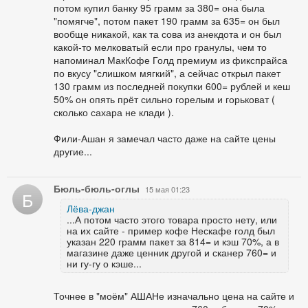
потом купил банку 95 грамм за 380= она была
"помягче", потом пакет 190 грамм за 635= он был
вообще никакой, как та сова из анекдота и он был
какой-то мелковатый если про гранулы, чем то
напоминал МакКофе Голд премиум из фикспрайса
по вкусу "слишком мягкий", а сейчас открыл пакет
130 грамм из последней покупки 600= рублей и кеш
50% он опять прёт сильно горелым и горьковат (
сколько сахара не клади ).
Фили-Ашан я замечал часто даже на сайте цены
другие...
Бюль-бюль-оглы
15 мая 01:23
Б
Лёва-джан
...А потом часто этого товара просто нету, или
на их сайте - пример кофе Нескафе голд был
указан 220 грамм пакет за 814= и кэш 70%, а в
магазине даже ценник другой и сканер 760= и
ни гу-гу о кэше...
Точнее в "моём" АШАНе изначально цена на сайте и