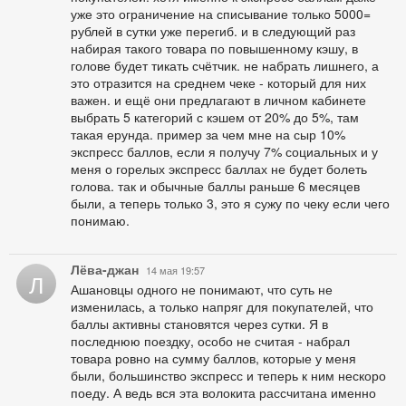
уже это ограничение на списывание только 5000=
рублей в сутки уже перегиб. и в следующий раз
набирая такого товара по повышенному кэшу, в
голове будет тикать счётчик. не набрать лишнего, а
это отразится на среднем чеке - который для них
важен. и ещё они предлагают в личном кабинете
выбрать 5 категорий с кэшем от 20% до 5%, там
такая ерунда. пример за чем мне на сыр 10%
экспресс баллов, если я получу 7% социальных и у
меня о горелых экспресс баллах не будет болеть
голова. так и обычные баллы раньше 6 месяцев
были, а теперь только 3, это я сужу по чеку если чего
понимаю.
Лёва-джан
14 мая 19:57
Л
Ашановцы одного не понимают, что суть не
изменилась, а только напряг для покупателей, что
баллы активны становятся через сутки. Я в
последнюю поездку, особо не считая - набрал
товара ровно на сумму баллов, которые у меня
были, большинство экспресс и теперь к ним нескоро
поеду. А ведь вся эта волокита рассчитана именно