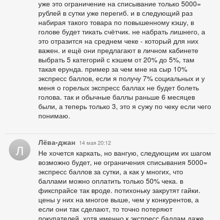
уже это ограничение на списывание только 5000=
рублей в сутки уже перегиб. и в следующий раз
набирая такого товара по повышенному кэшу, в
голове будет тикать счётчик. не набрать лишнего, а
это отразится на среднем чеке - который для них
важен. и ещё они предлагают в личном кабинете
выбрать 5 категорий с кэшем от 20% до 5%, там
такая ерунда. пример за чем мне на сыр 10%
экспресс баллов, если я получу 7% социальных и у
меня о горелых экспресс баллах не будет болеть
голова. так и обычные баллы раньше 6 месяцев
были, а теперь только 3, это я сужу по чеку если чего
понимаю.
Лёва-джан
14 мая 20:12
Л
Не хочется каркать, но вангую, следующим их шагом
возможно будет, не ограничения списывания 5000=
экспресс баллов за сутки, а как у многих, что
баллами можно оплатить только 50% чека. в
фикспрайсе так вроде. потихоньку закрутят гайки.
цены у них на многое выше, чем у конкурентов, а
если они так сделают, то точно потеряют
покупателей. хотя именно к экспресс баллам даже