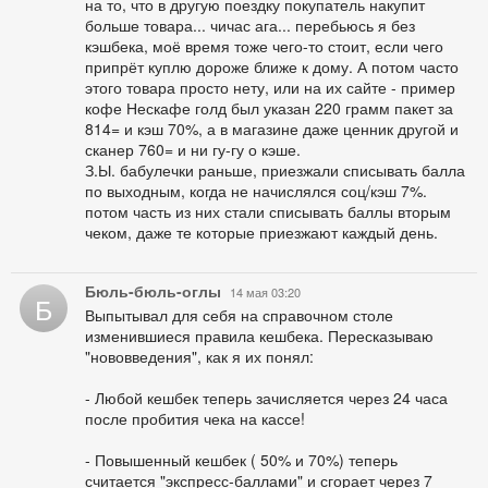
на то, что в другую поездку покупатель накупит
больше товара... чичас ага... перебьюсь я без
кэшбека, моё время тоже чего-то стоит, если чего
припрёт куплю дороже ближе к дому. А потом часто
этого товара просто нету, или на их сайте - пример
кофе Нескафе голд был указан 220 грамм пакет за
814= и кэш 70%, а в магазине даже ценник другой и
сканер 760= и ни гу-гу о кэше.
З.Ы. бабулечки раньше, приезжали списывать балла
по выходным, когда не начислялся соц/кэш 7%.
потом часть из них стали списывать баллы вторым
чеком, даже те которые приезжают каждый день.
Бюль-бюль-оглы
14 мая 03:20
Б
Выпытывал для себя на справочном столе
изменившиеся правила кешбека. Пересказываю
"нововведения", как я их понял:
- Любой кешбек теперь зачисляется через 24 часа
после пробития чека на кассе!
- Повышенный кешбек ( 50% и 70%) теперь
считается "экспресс-баллами" и сгорает через 7