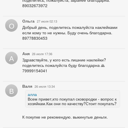
поделитесь, пожалуйста, заранее благодарна.
89032673972
Ольга
27 июля 02:13
О
Добрый день, поделитесь пожалуйста наклейками
если кому то не нужны. Буду очень благодарна.
89778830453
Аня
26 июля 17:36
А
Здравствуйте, у кого есть лишние наклейки?
поделитесь пожалуйста буду благодарна 🙏
79999154041
Валя
26 июля 13:34
В
алла
Всем привет,кто покупал сковородки - вопрос к
хозяйкам.Как они по качеству?Стоит покупать?
К покупке не рекомендую. выкинутые деньги.