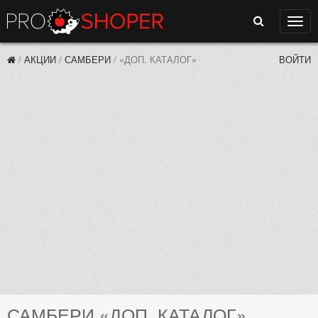
Поиск
Нави
/
АКЦИИ
/
САМБЕРИ
/
«ДОП. КАТАЛОГ»
ВОЙТИ
САМБЕРИ «ДОП. КАТАЛОГ»