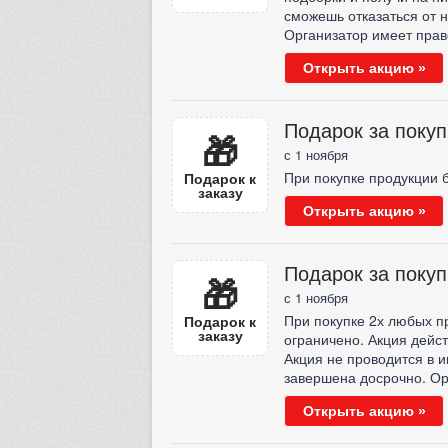
сможешь отказаться от н
Организатор имеет прав
Открыть акцию »
Подарок за поку
🎁
с 1 ноября
При покупке продукции б
Подарок к
заказу
Открыть акцию »
Подарок за поку
🎁
с 1 ноября
При покупке 2х любых п
Подарок к
заказу
ограничено. Акция дейст
Акция не проводится в 
завершена досрочно. Ор
Открыть акцию »