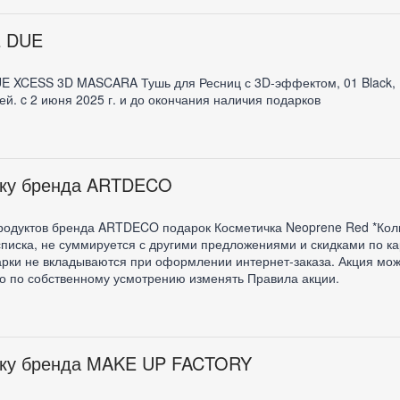
E DUE
CESS 3D MASCARA Тушь для Ресниц с 3D-эффектом, 01 Black, 10
й. c 2 июня 2025 г. и до окончания наличия подарков
пку бренда ARTDECO
родуктов бренда ARTDECO подарок Косметичка Neoprene Red *Коли
списка, не суммируется с другими предложениями и скидками по ка
арки не вкладываются при оформлении интернет-заказа. Акция мож
о по собственному усмотрению изменять Правила акции.
пку бренда MAKE UP FACTORY