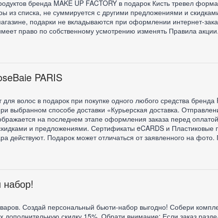
родуктов бренда MAKE UP FACTORY в подарок Кисть тревел формат
ры из списка, не суммируется с другими предложениями и скидками
магазине, подарки не вкладываются при оформлении интернет-зака
имеет право по собственному усмотрению изменять Правила акции
oseBaie PARIS
ля волос в подарок при покупке одного любого средства бренда
при выбранном способе доставки «Курьерская доставка. Отправлени
тображается на последнем этапе оформления заказа перед оплатой
 скидками и предложениями. Сертификаты eCARDS и Пластиковые 
ара действуют. Подарок может отличаться от заявленного на фото.
 набор!
оваров. Создай персональный бьюти-набор выгодно! Собери комплек
их дополнительную скидку 15%. Обрати внимание: Если заказ разде