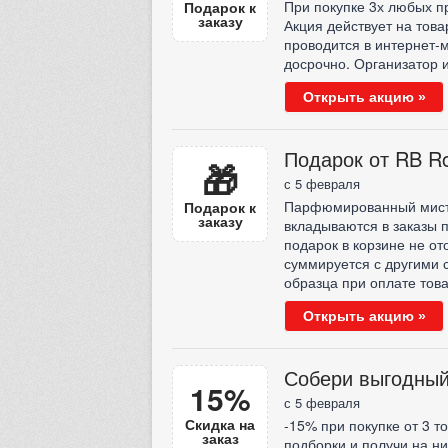
При покупке 3х любых п
Подарок к
заказу
Акция действует на това
проводится в интернет-
досрочно. Организатор 
Открыть акцию »
Подарок от RB R
🎁
с 5 февраля
Парфюмированный мист д
Подарок к
заказу
вкладываются в заказы 
подарок в корзине не о
суммируется с другими
образца при оплате тов
Открыть акцию »
Собери выгодный
15%
с 5 февраля
Скидка на
-15% при покупке от 3 т
заказ
подборки и получи на н