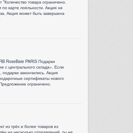
 *Количество товара ограничено.
 по карте лояльности. Акция не
за. Акция может быть завершена
.
 RB RoseBaie PARIS Подарки
е с центрального склада». Если
, подарки закончились. Акция
подарочные сертификаты нового
 Предложение ограничено.
т из трёх и более товаров из
лён на несколько отправлений, ты не