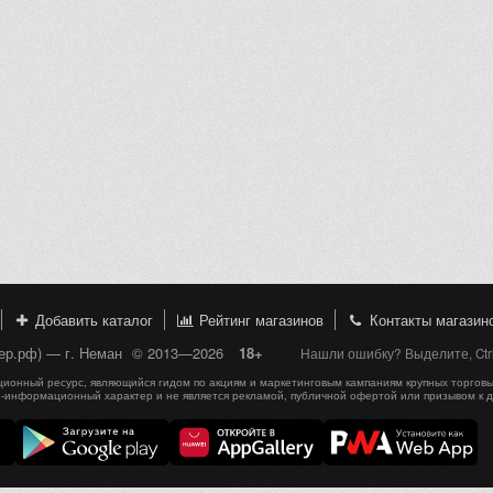
Добавить каталог
Рейтинг магазинов
Контакты магазин
пер.рф) — г. Неман
© 2013—2026
18+
Нашли ошибку? Выделите, Ctr
онный ресурс, являющийся гидом по акциям и маркетинговым кампаниям крупных торговы
-информационный характер и не является рекламой, публичной офертой или призывом к 