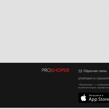
Обратная связь
proshoper.ru (прошо
«Прошопер» — информаци
исключительно справочно