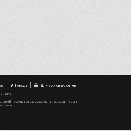
ов
Города
Для торговых сетей
l+Enter
х сетей России. Вся размещенная информация носит
действию.