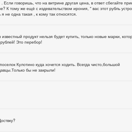
. Если говоришь, что на витрине другая цена, в ответ сбегайте пр
е? К тому же ещё с издевательством ирония, " вас этот рубль устро
 я не одна такая , к кому так относятся.
 известный продукт нельзя будет купить, только новые марки, кот
 рублей! Это перебор!
оселок Кулотино куда хочется ходить. Всегда чисто,большой
авцы.Только бы не закрыли!
Доствку?