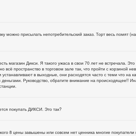
ку можно присылать непотребительский заказ. Торт весь помят (н
ть магазин Дикси. Я такого ужаса в свои 70 лет не встречала. Это
но всё пространство в торговом зале так, что пройти с корзиной не
 устанавливают в выходные, они расходятся часто с теми что на к
я деньгами. Руководство, обратите внимание на происходящее!! Ин
станции.
тся покупать ДИКСИ. Это так?
ского 8 цены завышены или совсем нет ценника многие покупател