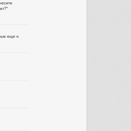
инесите
ит?"
орые еще н