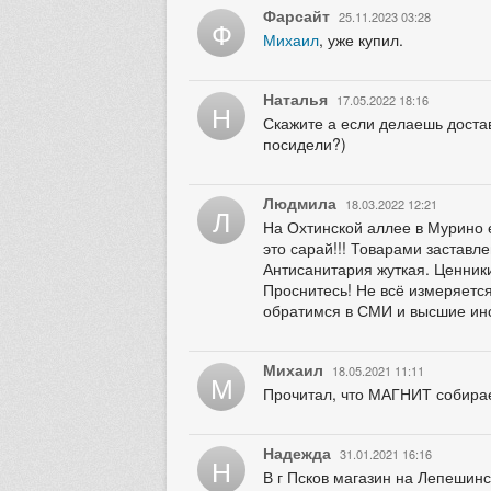
Фарсайт
25.11.2023 03:28
Ф
Михаил
, уже купил.
Наталья
17.05.2022 18:16
Н
Скажите а если делаешь достав
посидели?)
Людмила
18.03.2022 12:21
Л
На Охтинской аллее в Мурино ес
это сарай!!! Товарами заставле
Антисанитария жуткая. Ценники
Проснитесь! Не всё измеряетс
обратимся в СМИ и высшие ин
Михаил
18.05.2021 11:11
М
Прочитал, что МАГНИТ собирае
Надежда
31.01.2021 16:16
Н
В г Псков магазин на Лепешин