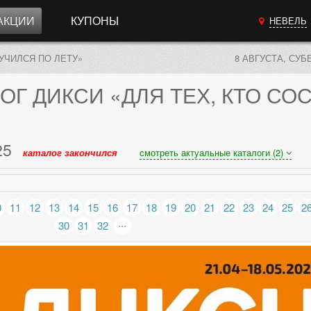
АКЦИИ
КУПОНЫ
НЕВЕЛЬ
КУЧИЛСЯ ПО ЛЕТУ»
8 АВГУСТА, СУБ
ОГ
ДИКСИ «ДЛЯ ТЕХ, КТО СО
25
каталог закончился
смотреть актуальные каталоги (2)
0
11
12
13
14
15
16
17
18
19
20
21
22
23
24
25
2
...
30
31
32