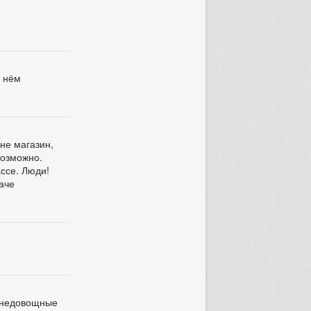
а нём
 не магазин,
возможно.
ассе. Люди!
аче
и недовощные