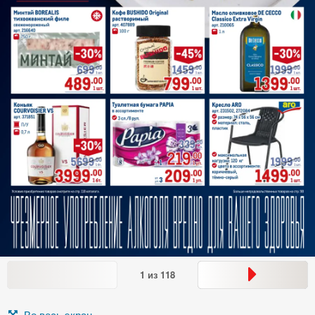
1
из
118
Во весь экран