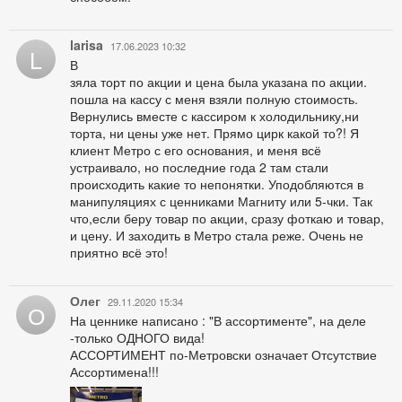
larisa
17.06.2023 10:32
L
В
зяла торт по акции и цена была указана по акции.
пошла на кассу с меня взяли полную стоимость.
Вернулись вместе с кассиром к холодильнику,ни
торта, ни цены уже нет. Прямо цирк какой то?! Я
клиент Метро с его основания, и меня всё
устраивало, но последние года 2 там стали
происходить какие то непонятки. Уподобляются в
манипуляциях с ценниками Магниту или 5-чки. Так
что,если беру товар по акции, сразу фоткаю и товар,
и цену. И заходить в Метро стала реже. Очень не
приятно всё это!
Олег
29.11.2020 15:34
О
На ценнике написано : "В ассортименте", на деле
-только ОДНОГО вида!
АССОРТИМЕНТ по-Метровски означает Отсутствие
Ассортимена!!!