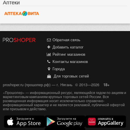
Аптеки
Обратная связь
Добавить каталог
Рейтинг магазинов
Контакты магазинов
Города
Для торговых сетей
proshoper.ru (прошопер.рф) — г. Нягань
© 2013—2026
18+
«Прошопер» — информационный ресурс, являющийся гидом по акциям и
маркетинговым кампаниям крупных торговых сетей России. Вся
размещенная информация носит исключительно справочно-
информационный характер и не является рекламой, публичной офертой
или призывом к действию.