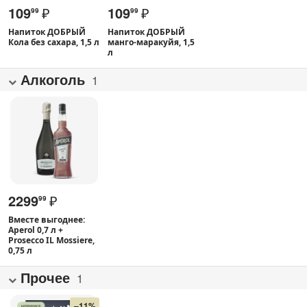
109
₽
109
₽
99
99
Напиток ДОБРЫЙ
Напиток ДОБРЫЙ
Кола без сахара, 1,5 л
манго-маракуйя, 1,5
л
Алкоголь
1
2299
₽
99
Вместе выгоднее:
Aperol 0,7 л +
Prosecco IL Mossiere,
0,75 л
Прочее
1
–11%