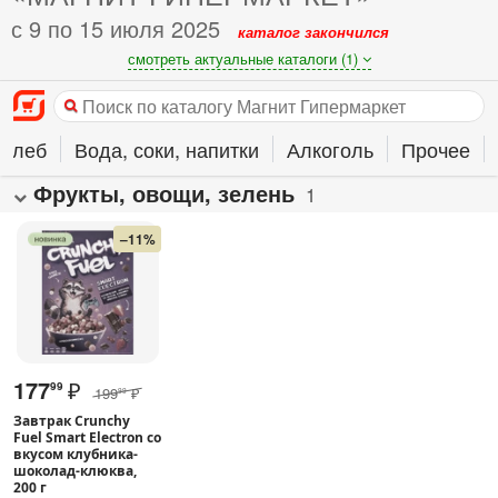
с 9 по 15 июля 2025
каталог закончился
смотреть актуальные каталоги (1)
 хлеб
Вода, соки, напитки
Алкоголь
Прочее
Фрукты, овощи, зелень
1
–11%
177
₽
99
199
₽
99
Завтрак Crunchy
Fuel Smart Electron со
вкусом клубника-
шоколад-клюква,
200 г