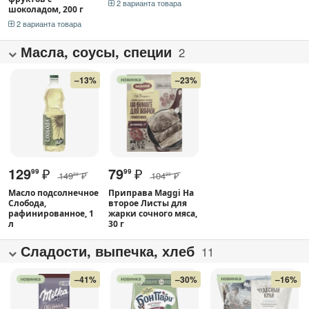
2 варианта товара
шоколадом, 200 г
2 варианта товара
Масла, соусы, специи
2
–13%
–23%
129
₽
79
₽
99
99
149
₽
104
₽
99
99
Масло подсолнечное
Приправа Maggi На
Слобода,
второе Листы для
рафинированное, 1
жарки сочного мяса,
л
30 г
Сладости, выпечка, хлеб
11
–41%
–30%
–16%