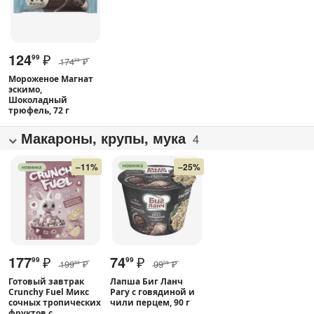
124
₽
99
174
₽
99
Мороженое Магнат
эскимо,
Шоколадный
трюфель, 72 г
Макароны, крупы, мука
4
–11%
–25%
177
₽
74
₽
99
99
199
₽
99
₽
99
99
Готовый завтрак
Лапша Биг Ланч
Crunchy Fuel Микс
Рагу с говядиной и
сочных тропических
чили перцем, 90 г
фруктов с