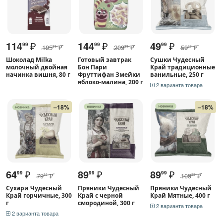
114
₽
144
₽
49
₽
99
99
99
195
₽
209
₽
59
₽
99
99
99
Шоколад Milka
Готовый завтрак
Сушки Чудесный
молочный двойная
Бон Пари
Край традиционные
начинка вишня, 80 г
Фруттифан Змейки
ванильные, 250 г
яблоко-малина, 200 г
2 варианта товара
–18%
–18%
64
₽
89
₽
89
₽
99
99
99
79
₽
109
₽
99
99
Сухари Чудесный
Пряники Чудесный
Пряники Чудесный
Край горчичные, 300
Край с черной
Край Мятные, 400 г
г
смородиной, 300 г
2 варианта товара
2 варианта товара