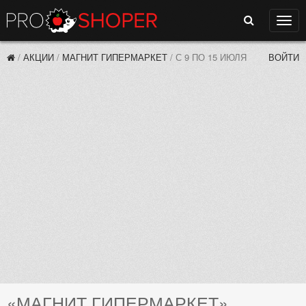
Поиск
Нави
/
АКЦИИ
/
МАГНИТ ГИПЕРМАРКЕТ
/
С 9 ПО 15 ИЮЛЯ
ВОЙТИ
«МАГНИТ ГИПЕРМАРКЕТ»