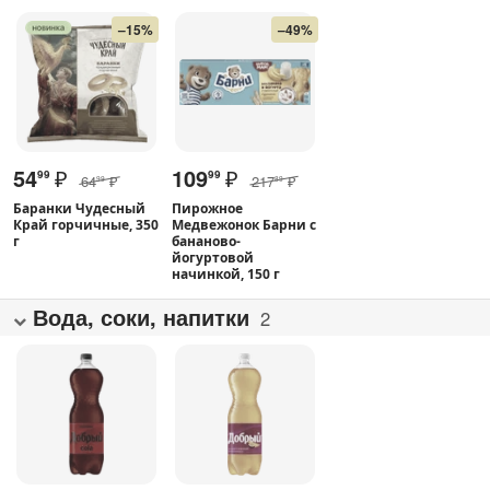
–15%
–49%
54
₽
109
₽
99
99
64
₽
217
₽
99
89
Баранки Чудесный
Пирожное
Край горчичные, 350
Медвежонок Барни с
г
бананово-
йогуртовой
начинкой, 150 г
Вода, соки, напитки
2