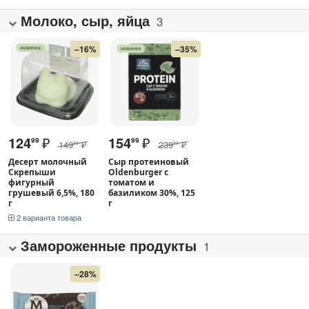
Молоко, сыр, яйца
3
–16%
–35%
124
₽
154
₽
99
99
149
₽
239
₽
99
99
Десерт молочный
Сыр протеиновый
Скрепыши
Oldenburger с
фигурный
томатом и
грушевый 6,5%, 180
базиликом 30%, 125
г
г
2 варианта товара
Замороженные продукты
1
–28%