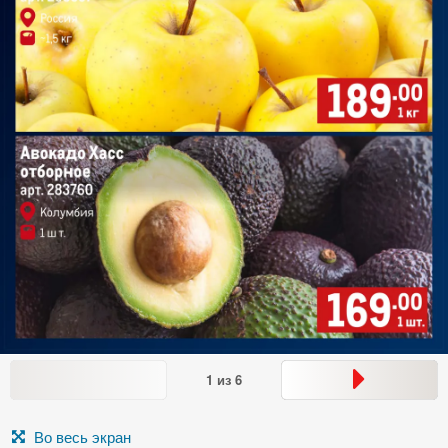
1
из
6
Во весь экран