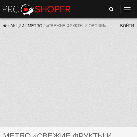
Поиск
Нави
/
АКЦИИ
/
METRO
/
«СВЕЖИЕ ФРУКТЫ И ОВОЩИ»
ВОЙТИ
METRO «СВЕЖИЕ ФРУКТЫ И