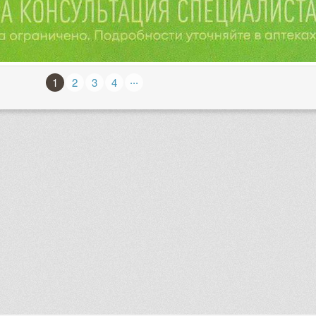
...
1
2
3
4