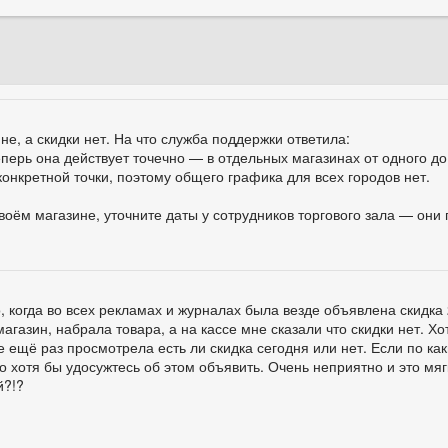
не, а скидки нет. На что служба поддержки ответила:
ерь она действует точечно — в отдельных магазинах от одного до 
конкретной точки, поэтому общего графика для всех городов нет.
своём магазине, уточните даты у сотрудников торгового зала — они
 когда во всех рекламах и журналах была везде объявлена скидка
магазин, набрала товара, а на кассе мне сказали что скидки нет. Х
е ещё раз просмотрела есть ли скидка сегодня или нет. Если по ка
о хотя бы удосужтесь об этом объявить. Очень неприятно и это мягк
й?!?