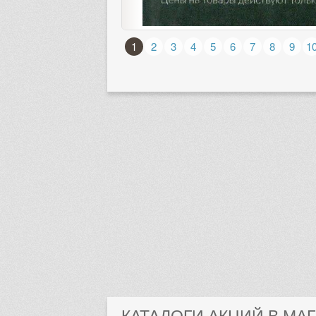
1
2
3
4
5
6
7
8
9
1
КАТАЛОГИ АКЦИЙ В МА