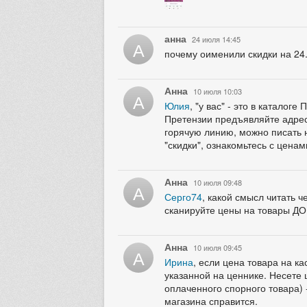
анна
24 июля 14:45
А
почему оименили скидки на 24
Анна
10 июля 10:03
А
Юлия
, "у вас" - это в катало
Претензии предъявляйте адресн
горячую линию, можно писать н
"скидки", ознакомьтесь с ценам
Анна
10 июля 09:48
А
Серго74
, какой смысл читать 
сканируйте цены на товары ДО
Анна
10 июля 09:45
А
Ирина
, если цена товара на к
указанной на ценнике. Несете 
оплаченного спорного товара) -
магазина справится.