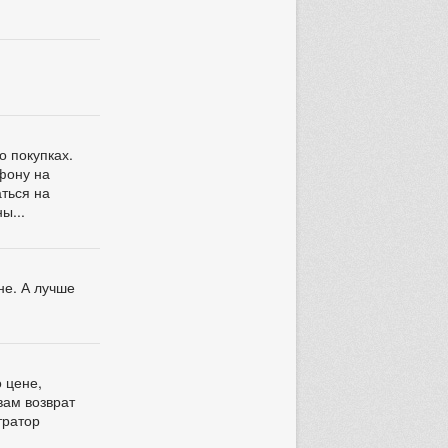
о покупках.
ефону на
аться на
ы...
не. А лучше
о цене,
вам возврат
тратор