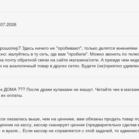
.07.2026
ге Прошопер? Здесь ничего не "пробивают", только делятся мнениями 
о: жалуйтесь в ту сеть, где вам "пробили". Можно звонить по тел
а почту обратной связи на сайте магазина/сети. А прежде чем кид
и на аналогичный товар в других сетях. Будете (не)приятно удивлен
чек ДОМА ??? После драки кулаками не машут. Читайте чек в магази
 их оплаты.
ассе оказалась выше, чем на ценнике, вам обязаны продать товар п
ценник на кассу, кассир сканирует ценник (предварительно сделав 
 и вуаля... Если кассир не справляется с этой задачей, то админис