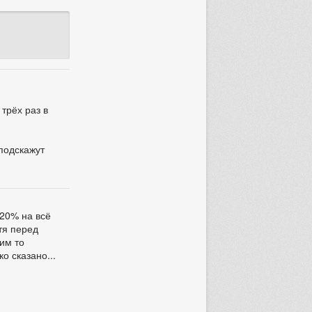
трёх раз в
 подскажут
 20% на всё
отя перед
ким то
о сказано...