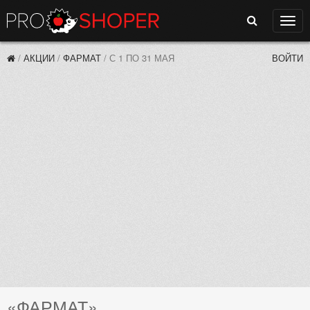
Поиск
Нави
/
АКЦИИ
/
ФАРМАТ
/
С 1 ПО 31 МАЯ
ВОЙТИ
«ФАРМАТ»