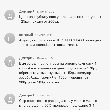
Дмитрий
17 июня 10:32
Д
Цены на клубнику ещё упали, на рынке торгуют от
125р.кг, вишня от 200р.кг
евгений
17 июня 02:11
Е
Акций уже почти нет в ПЕРЕКРЕСТКАХ.Невыгодно
торгошам стало.Цены зашкаливают.
Дмитрий
10 июня 13:58
Д
Был сегодня рано утром на оптовке фуд-сити 4
кросс-блок актуальные цены: клубника от 170р.,
абрикос крупный вкусный от 150р., помидор
азербайджан мелкий от 100р., черешня от
300р.,киви 500р. за ящик
Дмитрий
5 июня 00:53
Д
Сыр опять весь в распродажах, у меня в магазе
многое ещё на 50% уценивают,последние 3-4
недели почти всегда попадаю на изобилие,