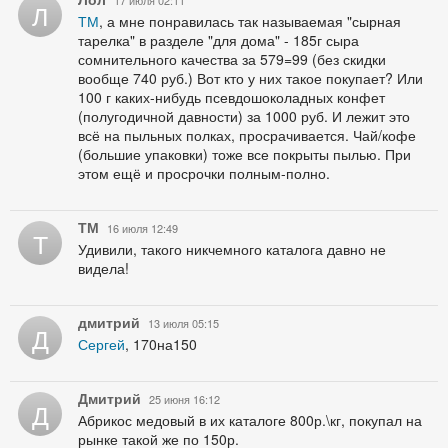
Л
ТМ
, а мне понравилась так называемая "сырная
тарелка" в разделе "для дома" - 185г сыра
сомнительного качества за 579=99 (без скидки
вообще 740 руб.) Вот кто у них такое покупает? Или
100 г каких-нибудь псевдошоколадных конфет
(полугодичной давности) за 1000 руб. И лежит это
всё на пыльных полках, просрачивается. Чай/кофе
(большие упаковки) тоже все покрыты пылью. При
этом ещё и просрочки полным-полно.
ТМ
16 июля 12:49
Т
Удивили, такого никчемного каталога давно не
видела!
дмитрий
13 июля 05:15
Д
Сергей
, 170на150
Дмитрий
25 июня 16:12
Д
Абрикос медовый в их каталоге 800р.\кг, покупал на
рынке такой же по 150р.