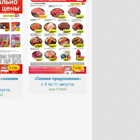
1 стр.
1 стр.
 снижаем
«Свежее предложение»
с 5 по 11 августа
»
вгуста
еще 5 дней
ей