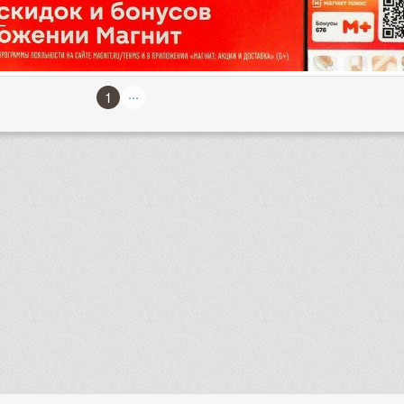
...
1