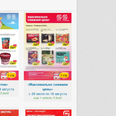
1 стр.
«Свежее предложение»
с 5 по 11 августа
еще 5 дней
1 стр.
1 стр.
етом»
«Максимально снижаем
8 августа
цены»
 5 дней
с 29 июля по 18 августа
еще 1 неделя, 5 дней