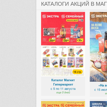
КАТАЛОГИ АКЦИЙ В МА
16 стр.
Каталог Магнит
Гипермаркет
«На в
с 5 по 11 августа
с 15 июл
еще 5 дней
е