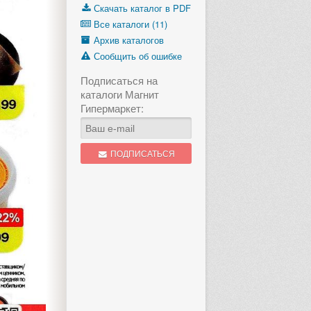
Скачать каталог в PDF
Все каталоги (11)
Архив каталогов
Сообщить об ошибке
Подписаться на
каталоги Магнит
Гипермаркет:
ПОДПИСАТЬСЯ
1 стр.
«Вкусно летом»
«Максимально 
с 29 июля по 18 августа
с 29 июля п
еще 1 неделя, 5 дней
еще 1 неде