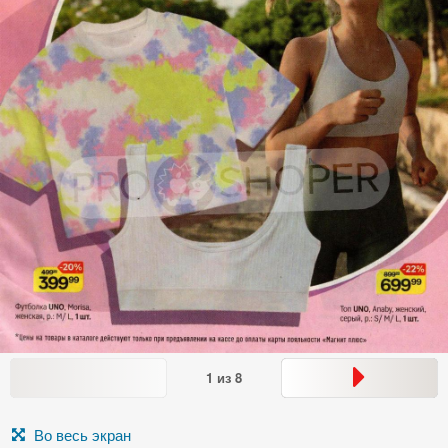
1
из
8
Во весь экран