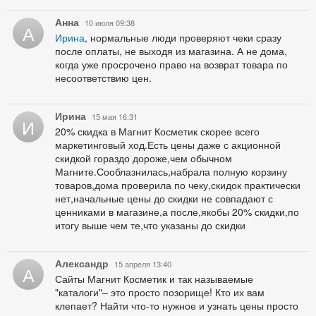
Анна
10 июля 09:38
А
Ирина
, нормальные люди проверяют чеки сразу
после оплаты, не выходя из магазина. А не дома,
когда уже просрочено право на возврат товара по
несоответствию цен.
Ирина
15 мая 16:31
И
20% скидка в Магнит Косметик скорее всего
маркетинговый ход.Есть цены даже с акционной
скидкой гораздо дороже,чем обычном
Магните.Сооблазнилась,набрала полную корзину
товаров,дома проверила по чеку,скидок практически
нет,начальные цены до скидки не совпадают с
ценниками в магазине,а после,якобы 20% скидки,по
итогу выше чем те,что указаны до скидки
Александр
15 апреля 13:40
А
Сайты Магнит Косметик и так называемые
"каталоги"– это просто позорище! Кто их вам
клепает? Найти что-то нужное и узнать цены просто