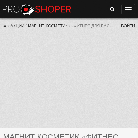
Поиск
Нави
/
АКЦИИ
/
МАГНИТ КОСМЕТИК
/
«ФИТНЕС ДЛЯ ВАС»
ВОЙТИ
МАГНИТ КОСМЕТИК «ФИТНЕС