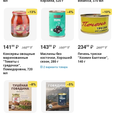
мл
Корзина, 520 г
Botanica, 370 мл
–13%
–4%
–10%
141
₽
143
₽
234
₽
00
00
00
162
₽
150
₽
260
₽
50
00
00
Консервы овощные
Маслины без
Печень трески
маринованные
косточки, Хороший
"Хозяин Балтики",
"Томаты с
сезон, 280 г
140 г
грядочки",
2 варианта товара
Помидоровна, 720
мл
–8%
–5%