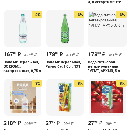
л, в ассортименте
–2%
–6%
–6%
167
₽
178
₽
178
₽
00
00
00
171
₽
190
₽
190
₽
50
00
00
Вода минеральная,
Вода минеральная,
Вода питьевая
BORJOMI,
РычалСу, 1,0 л, ПЭТ
негазированная
газированная, 0,75 л
"VITA", АРХЫЗ, 5 л
–3%
–8%
–8%
218
₽
27
₽
27
₽
00
00
00
225
₽
29
₽
29
₽
00
50
50