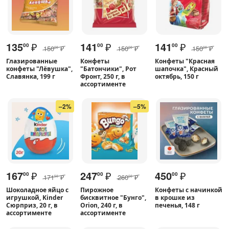
135
₽
141
₽
141
₽
00
00
00
150
₽
150
₽
150
₽
00
00
00
Глазированные
Конфеты
Конфеты "Красная
конфеты "Лёвушка",
"Батончики", Рот
шапочка", Красный
Славянка, 199 г
Фронт, 250 г, в
октябрь, 150 г
ассортименте
–2%
–5%
167
₽
247
₽
450
₽
00
00
00
171
₽
260
₽
50
00
Шоколадное яйцо с
Пирожное
Конфеты с начинкой
игрушкой, Kinder
бисквитное "Бунго",
в крошке из
Сюрприз, 20 г, в
Orion, 240 г, в
печенья, 148 г
ассортименте
ассортименте