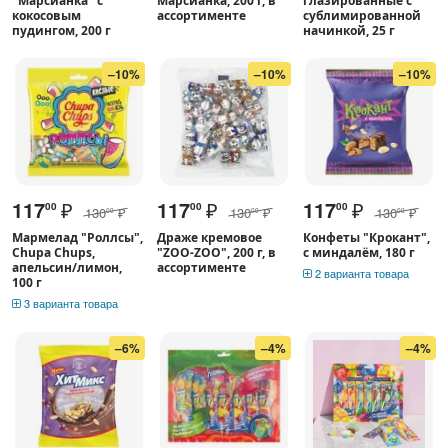
"Марсианка" с
Марсианка, 200 г, в
глазированные с
кокосовым
ассортименте
сублимированной
пудингом, 200 г
начинкой, 25 г
–10%
–10%
–10%
117
₽
117
₽
117
₽
00
00
00
130
₽
130
₽
130
₽
00
00
00
Мармелад "Роллсы",
Драже кремовое
Конфеты "Крокант",
Chupa Chups,
"ZOO-ZOO", 200 г, в
с миндалём, 180 г
апельсин/лимон,
ассортименте
2 варианта товара
100 г
3 варианта товара
–6%
–4%
–4%