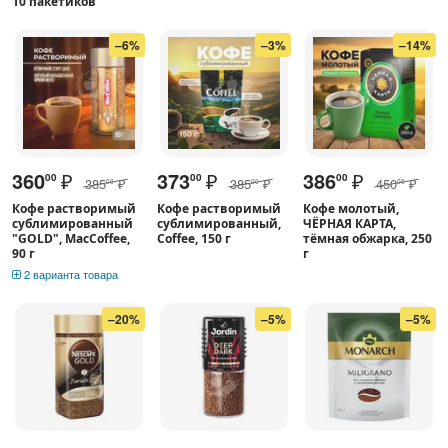
10 пакетиков
–6%
–3%
–14%
360
₽
373
₽
386
₽
00
00
00
385
₽
385
₽
450
₽
00
00
00
Кофе растворимый
Кофе растворимый
Кофе молотый,
сублимированный
сублимированный,
ЧЁРНАЯ КАРТА,
"GOLD", MacCoffee,
Coffee, 150 г
тёмная обжарка, 250
90 г
г
2 варианта товара
–20%
–5%
–5%