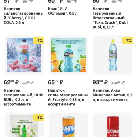
57
₽
60
₽
60
₽
65
₽
65
₽
65
₽
00
00
00
Напиток
Квас "И. И.
Напиток
сильногазированны
Обломов", 0,5 л
газированный
й "Cherry", COOL
безалкогольный
COLA, 0,5 л
"Toxic Crush", Dubl
Bubl, 0,33 л
–4%
–7%
62
₽
65
₽
93
₽
00
00
00
65
₽
100
₽
00
00
Напиток
Напиток
Напиток, Аква
газированный, DUBL
сильногазированны
Минерале Актив, 0,5
BUBL, 0,5 л, в
й, Frustyle, 0,33 л, в
л, в ассортименте
ассортименте
ассортименте
–3%