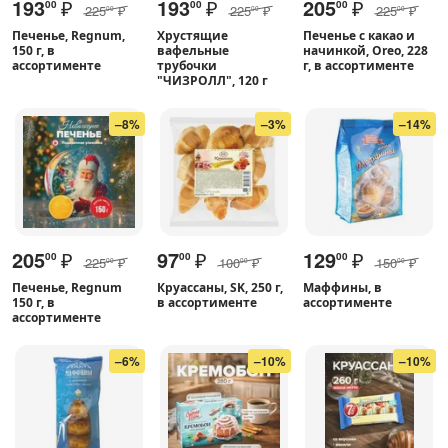
193
₽
193
₽
205
₽
00
00
00
225
₽
225
₽
225
₽
00
00
00
Печенье, Regnum,
Хрустящие
Печенье с какао и
150 г, в
вафельные
начинкой, Oreo, 228
ассортименте
трубочки
г, в ассортименте
"ЧИЗРОЛЛ", 120 г
–8%
–3%
–14%
205
₽
97
₽
129
₽
00
00
00
225
₽
100
₽
150
₽
00
00
00
Печенье, Regnum
Круассаны, SK, 250 г,
Маффины, в
150 г, в
в ассортименте
ассортименте
ассортименте
–6%
–10%
–10%