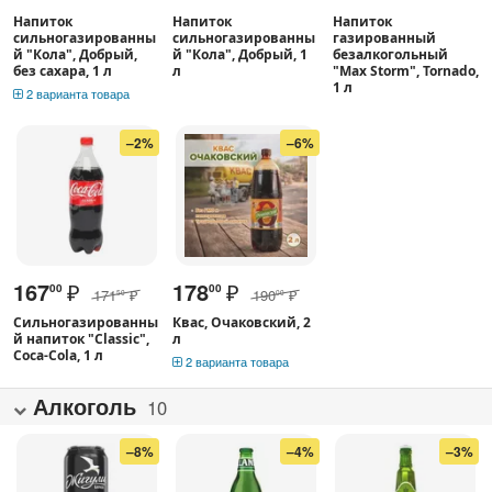
Напиток
Напиток
Напиток
сильногазированны
сильногазированны
газированный
й "Кола", Добрый,
й "Кола", Добрый, 1
безалкогольный
без сахара, 1 л
л
"Max Storm", Tornado,
1 л
2 варианта товара
–2%
–6%
167
₽
178
₽
00
00
171
₽
190
₽
50
00
Сильногазированны
Квас, Очаковский, 2
й напиток "Classic",
л
Coca-Cola, 1 л
2 варианта товара
Алкоголь
10
–8%
–4%
–3%