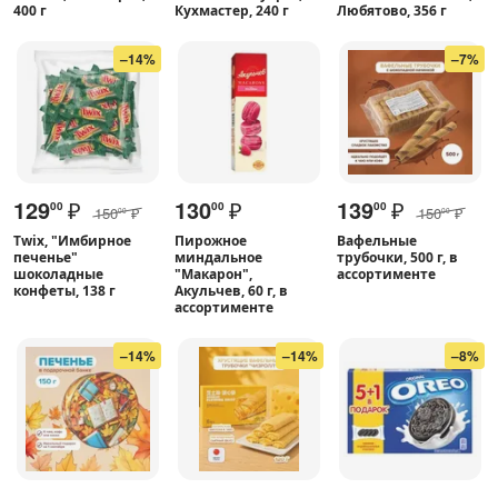
400 г
Кухмастер, 240 г
Любятово, 356 г
–14%
–7%
129
₽
130
₽
139
₽
00
00
00
150
₽
150
₽
00
00
Twix, "Имбирное
Пирожное
Вафельные
печенье"
миндальное
трубочки, 500 г, в
шоколадные
"Макарон",
ассортименте
конфеты, 138 г
Акульчев, 60 г, в
ассортименте
–14%
–14%
–8%