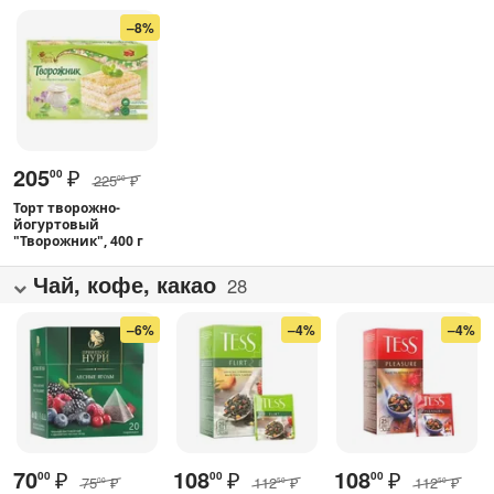
–8%
205
₽
00
225
₽
00
Торт творожно-
йогуртовый
"Творожник", 400 г
Чай, кофе, какао
28
–6%
–4%
–4%
70
₽
108
₽
108
₽
00
00
00
75
₽
112
₽
112
₽
00
50
50