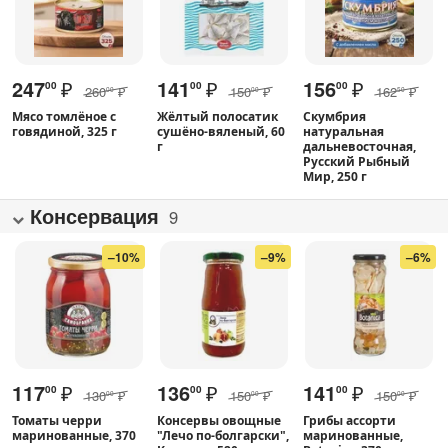
247
₽
141
₽
156
₽
00
00
00
260
₽
150
₽
162
₽
00
00
50
Мясо томлёное с
Жёлтый полосатик
Скумбрия
говядиной, 325 г
сушёно-вяленый, 60
натуральная
г
дальневосточная,
Русский Рыбный
Мир, 250 г
Консервация
9
–10%
–9%
–6%
117
₽
136
₽
141
₽
00
00
00
130
₽
150
₽
150
₽
00
00
00
Томаты черри
Консервы овощные
Грибы ассорти
маринованные, 370
"Лечо по-болгарски",
маринованные,