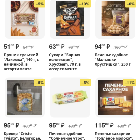
–5%
–10%
–6%
51
₽
63
₽
94
₽
00
00
00
54
₽
70
₽
100
₽
00
00
00
Пряник тульский
Сухари "Барная
Печенье сдобное
"Лакомка", 140 г, с
коллекция",
"Малышки
начинкой, в
Хрусteam, 70 г, в
Хрустишки", 250 г
ассортименте
ассортименте
–5%
–5%
–11%
95
₽
95
₽
115
₽
00
00
00
100
₽
100
₽
130
₽
00
00
00
Крекер "Cristo
Печенье сдобное
Печенье сахарное
Twisto", Белогорье,
"Солнечное утро",
"Топлёное молоко",