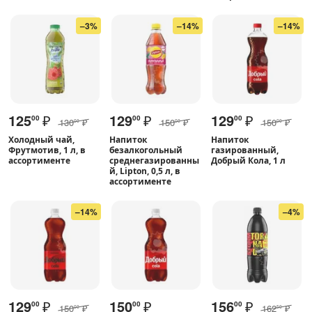
–3%
–14%
–14%
125
₽
129
₽
129
₽
00
00
00
130
₽
150
₽
150
₽
00
00
00
Холодный чай,
Напиток
Напиток
Фрутмотив, 1 л, в
безалкогольный
газированный,
ассортименте
среднегазированны
Добрый Кола, 1 л
й, Lipton, 0,5 л, в
ассортименте
–14%
–4%
129
₽
150
₽
156
₽
00
00
00
150
₽
162
₽
00
50