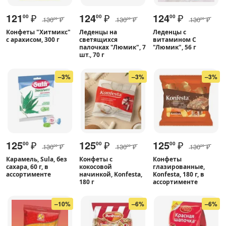
121
₽
124
₽
124
₽
00
00
00
130
₽
130
₽
130
₽
00
00
00
Конфеты "Хитмикс"
Леденцы на
Леденцы с
с арахисом, 300 г
светящихся
витамином С
палочках "Люмик", 7
"Люмик", 56 г
шт., 70 г
–3%
–3%
–3%
125
₽
125
₽
125
₽
00
00
00
130
₽
130
₽
130
₽
00
00
00
Карамель, Sula, без
Конфеты с
Конфеты
сахара, 60 г, в
кокосовой
глазированные,
ассортименте
начинкой, Konfesta,
Konfesta, 180 г, в
180 г
ассортименте
–10%
–6%
–6%