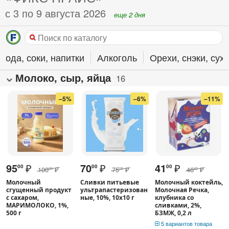
с 3 по 9 августа 2026
еще 2 дня
Вода, соки, напитки
Алкоголь
Орехи, снэки, су
Молоко, сыр, яйца
16
–5%
–6%
–11%
95
₽
70
₽
41
₽
00
00
00
100
₽
75
₽
46
₽
00
00
40
Молочный
Сливки питьевые
Молочный коктейль,
сгущенный продукт
ультрапастеризован
Молочная Речка,
с сахаром,
ные, 10%, 10х10 г
клубника со
МАРИМОЛОКО, 1%,
сливками, 2%,
500 г
БЗМЖ, 0,2 л
5 вариантов товара