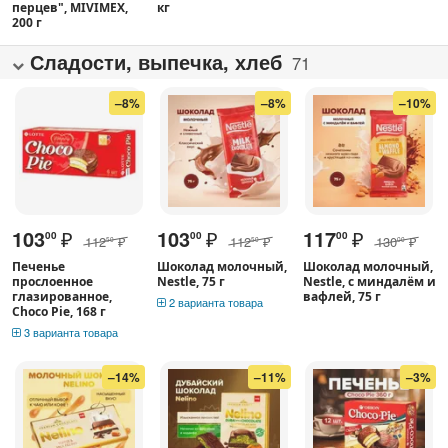
перцев", MIVIMEX,
кг
200 г
Сладости, выпечка, хлеб
71
–8%
–8%
–10%
103
₽
103
₽
117
₽
00
00
00
112
₽
112
₽
130
₽
50
50
00
Печенье
Шоколад молочный,
Шоколад молочный,
прослоенное
Nestle, 75 г
Nestle, с миндалём и
глазированное,
вафлей, 75 г
2 варианта товара
Choco Pie, 168 г
3 варианта товара
–14%
–11%
–3%