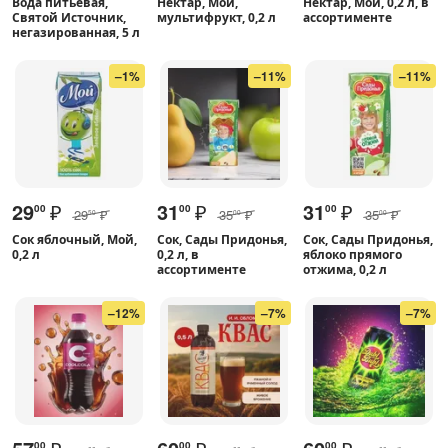
Вода питьевая,
Нектар, Мой,
Нектар, Мой, 0,2 л, в
Святой Источник,
мультифрукт, 0,2 л
ассортименте
негазированная, 5 л
–1%
–11%
–11%
29
₽
31
₽
31
₽
00
00
00
29
₽
35
₽
35
₽
50
00
00
Сок яблочный, Мой,
Сок, Сады Придонья,
Сок, Сады Придонья,
0,2 л
0,2 л, в
яблоко прямого
ассортименте
отжима, 0,2 л
–12%
–7%
–7%
00
00
00