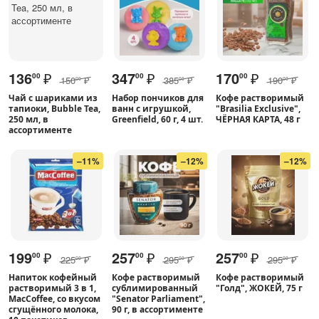
136
₽
347
₽
170
₽
00
00
00
150
₽
385
₽
190
₽
00
00
00
Чай с шариками из
Набор пончиков для
Кофе растворимый
тапиоки, Bubble Tea,
ванн с игрушкой,
"Brasilia Exclusive",
250 мл, в
Greenfield, 60 г, 4 шт.
ЧЁРНАЯ КАРТА, 48 г
ассортименте
–11%
–12%
–12%
199
₽
257
₽
257
₽
00
00
00
225
₽
295
₽
295
₽
00
00
00
Напиток кофейный
Кофе растворимый
Кофе растворимый
растворимый 3 в 1,
сублимированный
"Голд", ЖОКЕЙ, 75 г
MacCoffee, со вкусом
"Senator Parliament",
сгущённого молока,
90 г, в ассортименте