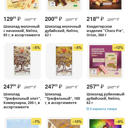
129
₽
200
₽
218
₽
00
00
00
150
₽
225
₽
225
₽
00
00
00
Шоколад молочный
Шоколад молочный
Кондитерское
с начинкой, Nelino,
дубайский, Nelino,
изделие "Choco Pie",
85 г, в ассортименте
62 г
Orion, 360 г
–5%
–5%
–12%
247
₽
247
₽
257
₽
00
00
00
260
₽
260
₽
295
₽
00
00
00
Шоколад
Шоколад
Шоколад рубиновый
"Трюфельный элит",
"Трюфельный", 180
дубайский, Nelino,
Коммунарка, 200 г, в
г, в ассортименте
62 г
ассортименте
2 варианта товара
–7%
–10%
–6%