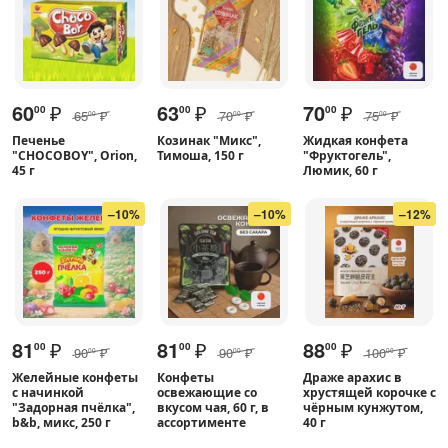
60
₽
63
₽
70
₽
00
00
00
65
₽
70
₽
75
₽
00
00
00
Печенье
Козинак "Микс",
Жидкая конфета
"CHOCOBOY", Orion,
Тимоша, 150 г
"Фруктогель",
45 г
Люмик, 60 г
–10%
–10%
–12%
81
₽
81
₽
88
₽
00
00
00
90
₽
90
₽
100
₽
00
00
00
Желейные конфеты
Конфеты
Драже арахис в
с начинкой
освежающие со
хрустящей корочке с
"Задорная пчёлка",
вкусом чая, 60 г, в
чёрным кунжутом,
b&b, микс, 250 г
ассортименте
40 г