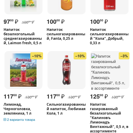
97
₽
100
₽
100
₽
00
00
00
100
₽
00
Напиток
Напиток
Напиток
безалкогольный
сильногазированны
сильногазированны
среднегазированны
й, Fanta, 0,25 л
й "Кола", Добрый,
й, Laimon fresh, 0,5 л
0,33 л
–10%
–10%
–3%
117
₽
117
₽
125
₽
00
00
00
130
₽
130
₽
130
₽
00
00
00
Лимонад,
Сильногазированны
Напиток
Черноголовка,
й напиток, Любимая
газированный
земляника, 1 л
Кола, 1 л
безалкогольный
"Калиновъ
2 варианта товара
Лимонадъ
Винтажный", 0,5 л, в
ассортименте