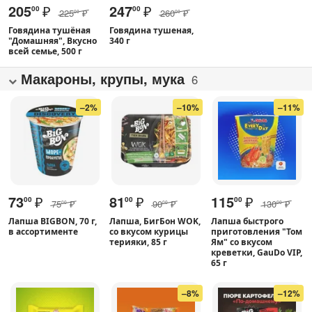
205
₽
247
₽
00
00
225
₽
260
₽
00
00
Говядина тушёная
Говядина тушеная,
"Домашняя", Вкусно
340 г
всей семье, 500 г
Макароны, крупы, мука
6
–2%
–10%
–11%
73
₽
81
₽
115
₽
00
00
00
75
₽
90
₽
130
₽
00
00
00
Лапша BIGBON, 70 г,
Лапша, БигБон WOK,
Лапша быстрого
в ассортименте
со вкусом курицы
приготовления "Том
терияки, 85 г
Ям" со вкусом
креветки, GauDo VIP,
65 г
–8%
–12%