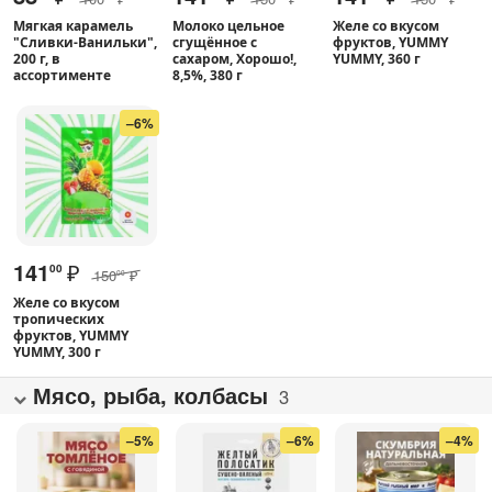
Мягкая карамель
Молоко цельное
Желе со вкусом
"Сливки-Ванильки",
сгущённое с
фруктов, YUMMY
200 г, в
сахаром, Хорошо!,
YUMMY, 360 г
ассортименте
8,5%, 380 г
–6%
141
₽
00
150
₽
00
Желе со вкусом
тропических
фруктов, YUMMY
YUMMY, 300 г
Мясо, рыба, колбасы
3
–5%
–6%
–4%