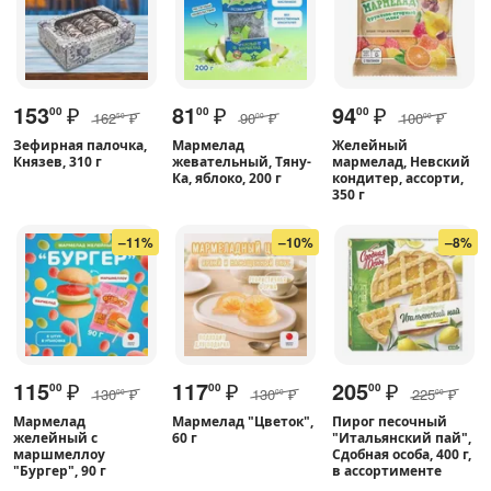
153
₽
81
₽
94
₽
00
00
00
162
₽
90
₽
100
₽
50
00
00
Зефирная палочка,
Мармелад
Желейный
Князев, 310 г
жевательный, Тяну-
мармелад, Невский
Ка, яблоко, 200 г
кондитер, ассорти,
350 г
–11%
–10%
–8%
115
₽
117
₽
205
₽
00
00
00
130
₽
130
₽
225
₽
00
00
00
Мармелад
Мармелад "Цветок",
Пирог песочный
желейный с
60 г
"Итальянский пай",
маршмеллоу
Сдобная особа, 400 г,
"Бургер", 90 г
в ассортименте