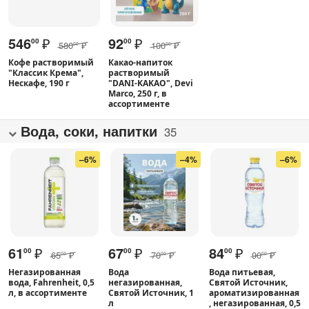
546
₽
92
₽
00
00
580
₽
100
₽
00
00
Кофе растворимый
Какао-напиток
"Классик Крема",
растворимый
Нескафе, 190 г
"DANI-KAKAO", Devi
Marco, 250 г, в
ассортименте
Вода, соки, напитки
35
–6%
–4%
–6%
61
₽
67
₽
84
₽
00
00
00
65
₽
70
₽
90
₽
00
00
00
Негазированная
Вода
Вода питьевая,
вода, Fahrenheit, 0,5
негазированная,
Святой Источник,
л, в ассортименте
Святой Источник, 1
ароматизированная
л
, негазированная, 0,5