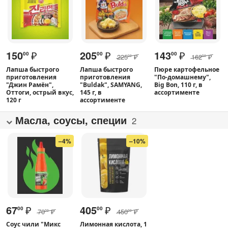
150
₽
205
₽
143
₽
00
00
00
225
₽
162
₽
00
50
Лапша быстрого
Лапша быстрого
Пюре картофельное
приготовления
приготовления
"По-домашнему",
"Джин Рамён",
"Buldak", SAMYANG,
Big Bon, 110 г, в
Оттоги, острый вкус,
145 г, в
ассортименте
120 г
ассортименте
Масла, соусы, специи
2
–4%
–10%
67
₽
405
₽
00
00
70
₽
450
₽
00
00
Соус чили "Микс
Лимонная кислота, 1