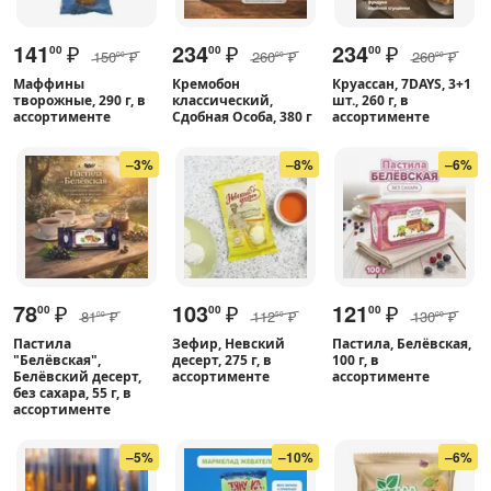
141
₽
234
₽
234
₽
00
00
00
150
₽
260
₽
260
₽
00
00
00
Маффины
Кремобон
Круассан, 7DAYS, 3+1
творожные, 290 г, в
классический,
шт., 260 г, в
ассортименте
Сдобная Особа, 380 г
ассортименте
–3%
–8%
–6%
78
₽
103
₽
121
₽
00
00
00
81
₽
112
₽
130
₽
00
50
00
Пастила
Зефир, Невский
Пастила, Белёвская,
"Белёвская",
десерт, 275 г, в
100 г, в
Белёвский десерт,
ассортименте
ассортименте
без сахара, 55 г, в
ассортименте
–5%
–10%
–6%