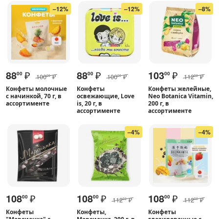
–12%
–12%
–8%
88
₽
88
₽
103
₽
00
00
00
100
₽
100
₽
112
₽
00
00
50
Конфеты молочные
Конфеты
Конфеты желейные,
с начинкой, 70 г, в
освежающие, Love
Neo Botanica Vitamin,
ассортименте
is, 20 г, в
200 г, в
ассортименте
ассортименте
–4%
–4%
108
₽
108
₽
108
₽
00
00
00
112
₽
112
₽
50
50
Конфеты
Конфеты,
Конфеты