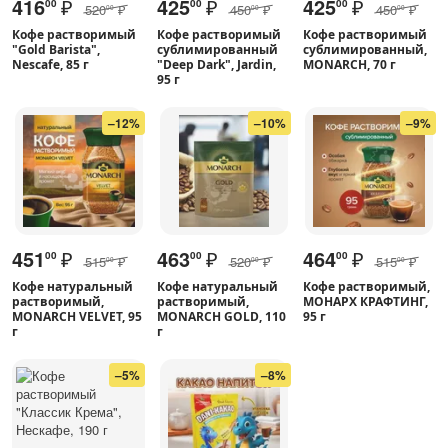
416
₽
425
₽
425
₽
00
00
00
520
₽
450
₽
450
₽
00
00
00
Кофе растворимый
Кофе растворимый
Кофе растворимый
"Gold Barista",
сублимированный
сублимированный,
Nescafe, 85 г
"Deep Dark", Jardin,
MONARCH, 70 г
95 г
–12%
–10%
–9%
451
₽
463
₽
464
₽
00
00
00
515
₽
520
₽
515
₽
00
00
00
Кофе натуральный
Кофе натуральный
Кофе растворимый,
растворимый,
растворимый,
МОНАРХ КРАФТИНГ,
MONARCH VELVET, 95
MONARCH GOLD, 110
95 г
г
г
–5%
–8%