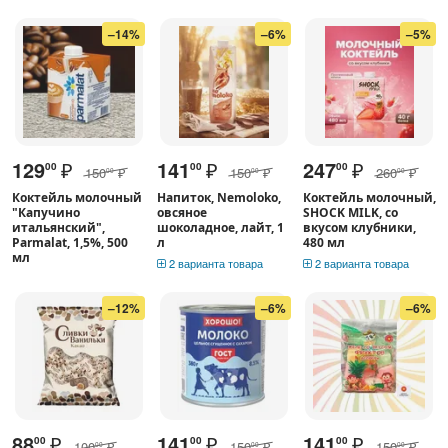
–14%
–6%
–5%
129
₽
141
₽
247
₽
00
00
00
150
₽
150
₽
260
₽
00
00
00
Коктейль молочный
Напиток, Nemoloko,
Коктейль молочный,
"Капучино
овсяное
SHOCK MILK, со
итальянский",
шоколадное, лайт, 1
вкусом клубники,
Parmalat, 1,5%, 500
л
480 мл
мл
2 варианта товара
2 варианта товара
–12%
–6%
–6%
88
₽
141
₽
141
₽
00
00
00
100
₽
150
₽
150
₽
00
00
00