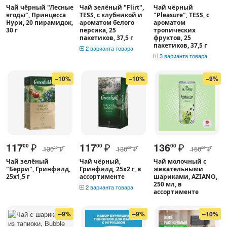
Чай чёрный "Лесные
Чай зелёный "Flirt",
Чай чёрный
ягоды", Принцесса
TESS, с клубникой и
"Pleasure", TESS, с
Нури, 20 пирамидок,
ароматом белого
ароматом
30 г
персика, 25
тропических
пакетиков, 37,5 г
фруктов, 25
пакетиков, 37,5 г
2 варианта товара
3 варианта товара
–10%
–10%
–9%
117
₽
117
₽
136
₽
00
00
00
130
₽
130
₽
150
₽
00
00
00
Чай зелёный
Чай чёрный,
Чай молочный с
"Берри", Гринфилд,
Гринфилд, 25х2 г, в
жевательными
25х1,5 г
ассортименте
шариками, AZIANO,
250 мл, в
2 варианта товара
ассортименте
–9%
–9%
–10%