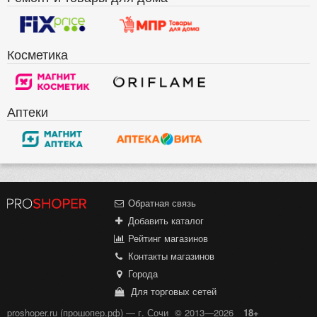
Косметика
Аптеки
Обратная связь
Добавить каталог
Рейтинг магазинов
Контакты магазинов
Города
Для торговых сетей
proshoper.ru (прошопер.рф) — г. Сочи
© 2013—2026
18+