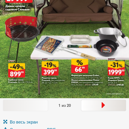
1
из
20
Во весь экран