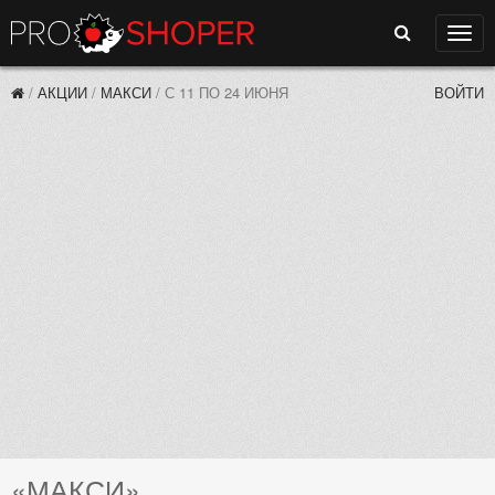
Поиск
Нави
/
АКЦИИ
/
МАКСИ
/
С 11 ПО 24 ИЮНЯ
ВОЙТИ
«МАКСИ»