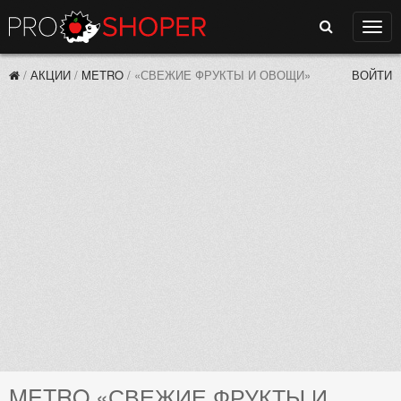
Поиск
Нави
/
АКЦИИ
/
METRO
/
«СВЕЖИЕ ФРУКТЫ И ОВОЩИ»
ВОЙТИ
METRO «СВЕЖИЕ ФРУКТЫ И