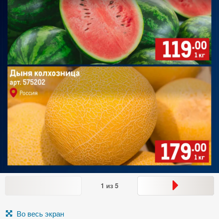
1
из
5
Во весь экран