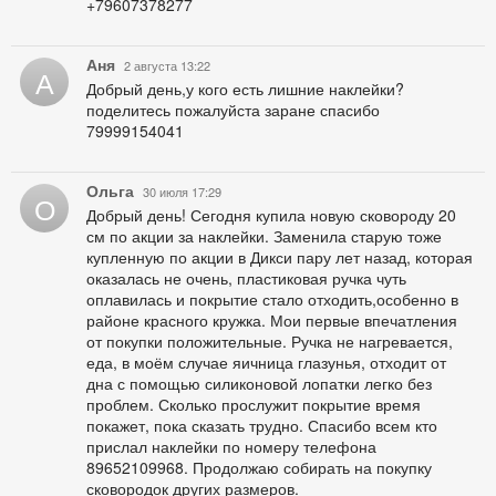
+79607378277
Аня
2 августа 13:22
А
Добрый день,у кого есть лишние наклейки?
поделитесь пожалуйста заране спасибо
79999154041
Ольга
30 июля 17:29
О
Добрый день! Сегодня купила новую сковороду 20
см по акции за наклейки. Заменила старую тоже
купленную по акции в Дикси пару лет назад, которая
оказалась не очень, пластиковая ручка чуть
оплавилась и покрытие стало отходить,особенно в
районе красного кружка. Мои первые впечатления
от покупки положительные. Ручка не нагревается,
еда, в моём случае яичница глазунья, отходит от
дна с помощью силиконовой лопатки легко без
проблем. Сколько прослужит покрытие время
покажет, пока сказать трудно. Спасибо всем кто
прислал наклейки по номеру телефона
89652109968. Продолжаю собирать на покупку
сковородок других размеров.