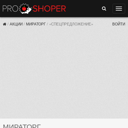
Поиск
Нави
/
АКЦИИ
/
МИРАТОРГ
/
«СПЕЦПРЕДЛОЖЕНИЕ»
ВОЙТИ
МИРАТОРГ