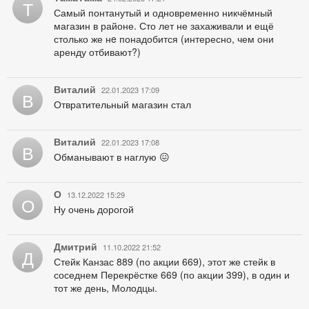
Т
Самый понтанутый и одновременно никчёмный
магазин в районе. Сто лет не захаживали и ещё
столько же нe понадобится (интересно, чем они
аренду отбивают?)
Виталий
22.01.2023 17:09
В
Отвратительный магазин стал
Виталий
22.01.2023 17:08
В
Обманывают в наглую 😖
О
13.12.2022 15:29
О
Ну очень дорогой
Дмитрий
11.10.2022 21:52
Д
Стейк Канзас 889 (по акции 669), этот же стейк в
соседнем Перекрёстке 669 (по акции 399), в один и
тот же день, Молодцы.