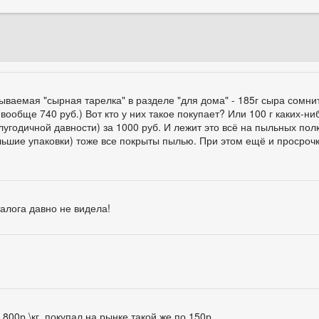
зываемая "сырная тарелка" в разделе "для дома" - 185г сыра сомни
 вообще 740 руб.) Вот кто у них такое покупает? Или 100 г каких-ни
годичной давности) за 1000 руб. И лежит это всё на пыльных полк
льшие упаковки) тоже все покрыты пылью. При этом ещё и просроч
талога давно не видела!
800р.\кг, покупал на рынке такой же по 150р.