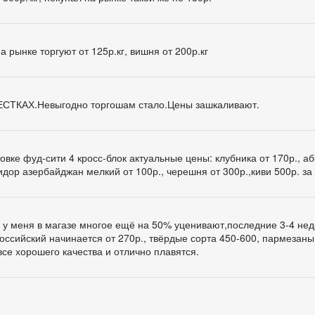
 рынке торгуют от 125р.кг, вишня от 200р.кг
РЕСТКАХ.Невыгодно торгошам стало.Цены зашкаливают.
овке фуд-сити 4 кросс-блок актуальные цены: клубника от 170р., а
идор азербайджан мелкий от 100р., черешня от 300р.,киви 500р. за
, у меня в магазе многое ещё на 50% уценивают,последние 3-4 нед
оссийский начинается от 270р., твёрдые сорта 450-600, пармезаны
все хорошего качества и отлично плавятся.