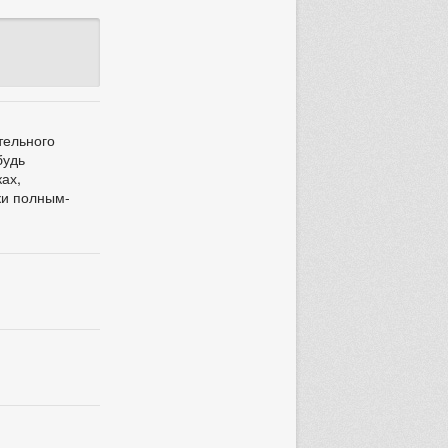
тельного
будь
ах,
ки полным-