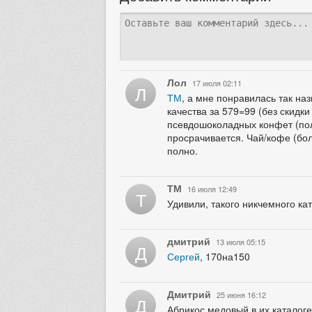
Лол
17 июля 02:11
Л
ТМ
, а мне понравилась так на
качества за 579=99 (без скидки
псевдошоколадных конфет (полу
просрачивается. Чай/кофе (бо
полно.
ТМ
16 июля 12:49
Т
Удивили, такого никчемного ка
дмитрий
13 июля 05:15
Д
Сергей
, 170на150
Дмитрий
25 июня 16:12
Д
Абрикос медовый в их каталоге 