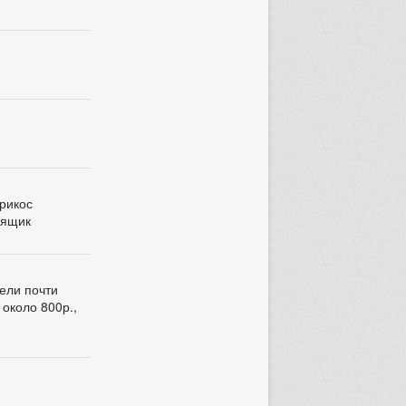
брикос
 ящик
ели почти
 около 800р.,