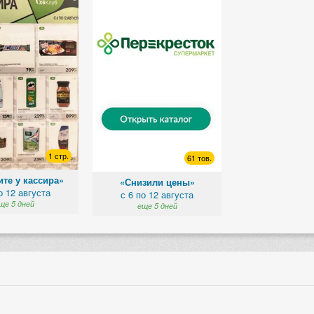
1 стр.
61 тов.
те у кассира»
«Снизили цены»
о 12 августа
с 6 по 12 августа
ще 5 дней
еще 5 дней