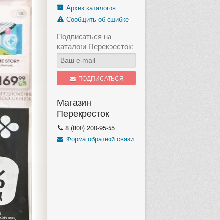
Архив каталогов
Сообщить об ошибке
4899 тов.
Подписаться на
«Спросите 
Каталог Перекресток
каталоги Перекресток:
с 6 по 1
с 6 по 12 августа
еще 5
еще 5 дней
ПОДПИСАТЬСЯ
Магазин
Перекресток
8 (800) 200-95-55
Форма обратной связи