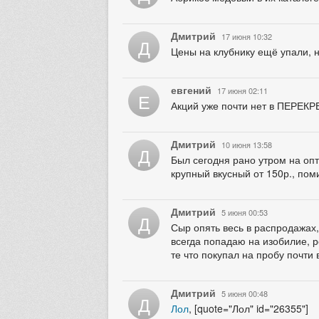
Дмитрий
17 июня 10:32
Д
Цены на клубнику ещё упали, на
евгений
17 июня 02:11
Е
Акций уже почти нет в ПЕРЕК
Дмитрий
10 июня 13:58
Д
Был сегодня рано утром на опт
крупный вкусный от 150р., пом
Дмитрий
5 июня 00:53
Д
Сыр опять весь в распродажах
всегда попадаю на изобилие, р
те что покупал на пробу почти 
Дмитрий
5 июня 00:48
Д
Лол
, [quote="Лол" id="26355"]