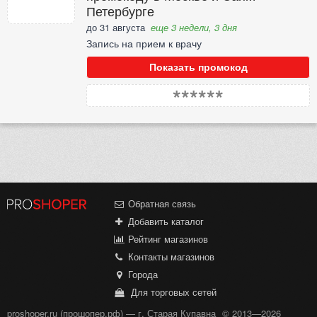
Петербурге
до 31 августа
еще 3 недели, 3 дня
Запись на прием к врачу
Показать промокод
******
Обратная связь
Добавить каталог
Рейтинг магазинов
Контакты магазинов
Города
Для торговых сетей
proshoper.ru (прошопер.рф) — г. Старая Купавна
© 2013—2026