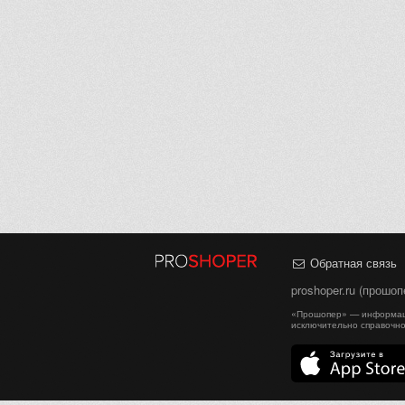
Обратная связь
proshoper.ru (прошо
«Прошопер» — информаци
исключительно справочно