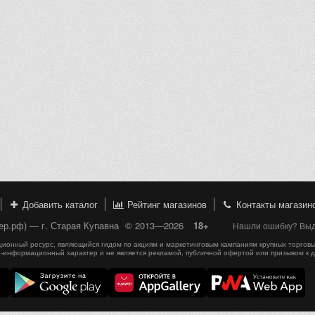
Добавить каталог
Рейтинг магазинов
Контакты магазин
пер.рф) — г. Старая Купавна
© 2013—2026
18+
Нашли ошибку? Выде
онный ресурс, являющийся гидом по акциям и маркетинговым кампаниям крупных торговы
-информационный характер и не является рекламой, публичной офертой или призывом к 