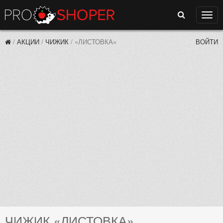
Поиск
Нави
/
АКЦИИ
/
ЧИЖИК
/
«ЛИСТОВКА»
ВОЙТИ
ЧИЖИК «ЛИСТОВКА»