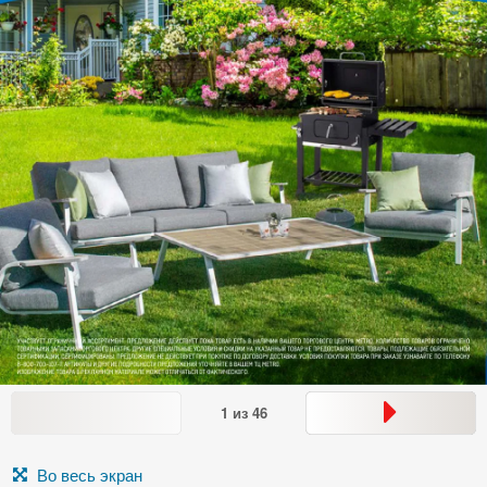
1
из
46
Во весь экран