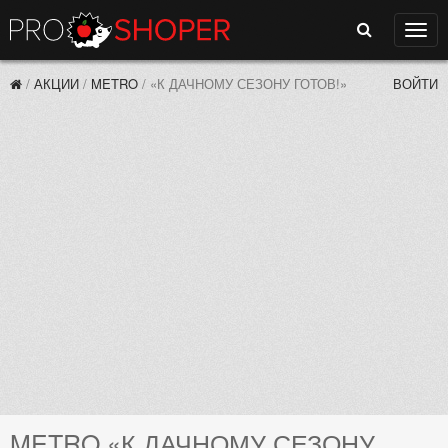
Поиск
Нави
/
АКЦИИ
/
METRO
/
«К ДАЧНОМУ СЕЗОНУ ГОТОВ!»
ВОЙТИ
METRO «К ДАЧНОМУ СЕЗОНУ