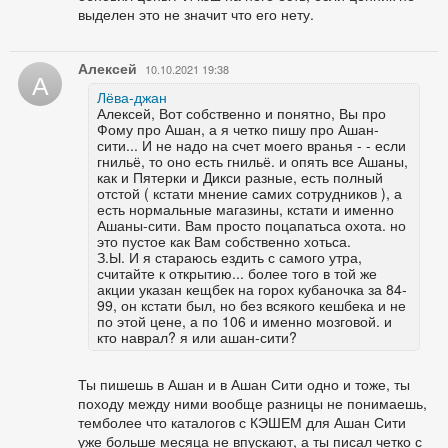
выделен это не значит что его нету.
Алексей
10.10.2021 19:38
А
Лёва-джан
Алексей, Вот собственно и понятно, Вы про
Фому про Ашан, а я четко пишу про Ашан-
сити... И не надо на счет моего вранья - - если
гнильё, то оно есть гнильё. и опять все Ашаны,
как и Пятерки и Дикси разные, есть полный
отстой ( кстати мнение самих сотрудников ), а
есть нормальные магазины, кстати и именно
Ашаны-сити. Вам просто поцапатьса охота. но
это пустое как Вам собственно хотьса.
З.Ы. И я стараюсь ездить с самого утра,
считайте к открытию... более того в той же
акции указан кещбек на горох кубаночка за 84-
99, он кстати был, но без всякого кешбека и не
по этой цене, а по 106 и именно мозговой. и
кто наврал? я или ашан-сити?
Ты пишешь в Ашан и в Ашан Сити одно и тоже, ты
походу между ними вообще разницы не понимаешь,
темболее что каталогов с КЭШЕМ для Ашан Сити
уже больше месяца не впускают, а ты писал четко с