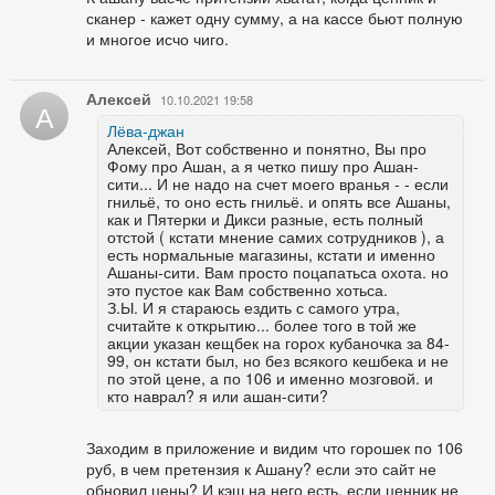
сканер - кажет одну сумму, а на кассе бьют полную
и многое исчо чиго.
Алексей
10.10.2021 19:58
А
Лёва-джан
Алексей, Вот собственно и понятно, Вы про
Фому про Ашан, а я четко пишу про Ашан-
сити... И не надо на счет моего вранья - - если
гнильё, то оно есть гнильё. и опять все Ашаны,
как и Пятерки и Дикси разные, есть полный
отстой ( кстати мнение самих сотрудников ), а
есть нормальные магазины, кстати и именно
Ашаны-сити. Вам просто поцапатьса охота. но
это пустое как Вам собственно хотьса.
З.Ы. И я стараюсь ездить с самого утра,
считайте к открытию... более того в той же
акции указан кещбек на горох кубаночка за 84-
99, он кстати был, но без всякого кешбека и не
по этой цене, а по 106 и именно мозговой. и
кто наврал? я или ашан-сити?
Заходим в приложение и видим что горошек по 106
руб, в чем претензия к Ашану? если это сайт не
обновил цены? И кэш на него есть, если ценник не