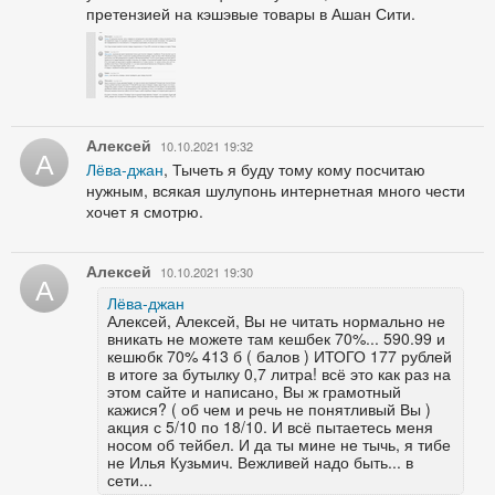
претензией на кэшэвые товары в Ашан Сити.
Алексей
10.10.2021 19:32
А
Лёва-джан
, Тычеть я буду тому кому посчитаю
нужным, всякая шулупонь интернетная много чести
хочет я смотрю.
Алексей
10.10.2021 19:30
А
Лёва-джан
Алексей, Алексей, Вы не читать нормально не
вникать не можете там кешбек 70%... 590.99 и
кешюбк 70% 413 б ( балов ) ИТОГО 177 рублей
в итоге за бутылку 0,7 литра! всё это как раз на
этом сайте и написано, Вы ж грамотный
кажися? ( об чем и речь не понятливый Вы )
акция с 5/10 по 18/10. И всё пытаетесь меня
носом об тейбел. И да ты мине не тычь, я тибе
не Илья Кузьмич. Вежливей надо быть... в
сети...