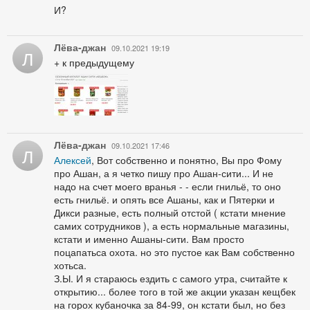
И?
Лёва-джан
09.10.2021 19:19
Л
+ к предыдущему
Лёва-джан
09.10.2021 17:46
Л
Алексей
, Вот собственно и понятно, Вы про Фому
про Ашан, а я четко пишу про Ашан-сити... И не
надо на счет моего вранья - - если гнильё, то оно
есть гнильё. и опять все Ашаны, как и Пятерки и
Дикси разные, есть полный отстой ( кстати мнение
самих сотрудников ), а есть нормальные магазины,
кстати и именно Ашаны-сити. Вам просто
поцапатьса охота. но это пустое как Вам собственно
хотьса.
З.Ы. И я стараюсь ездить с самого утра, считайте к
открытию... более того в той же акции указан кещбек
на горох кубаночка за 84-99, он кстати был, но без