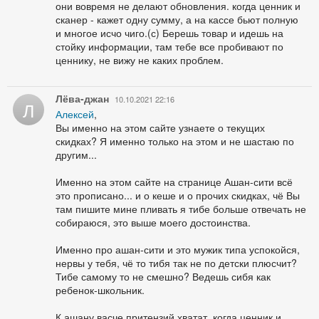
они вовремя не делают обновления. когда ценник и
сканер - кажет одну сумму, а на кассе бьют полную
и многое исчо чиго.(с) Берешь товар и идешь на
стойку информации, там тебе все пробивают по
ценнику, не вижу не каких проблем.
Лёва-джан
10.10.2021 22:16
Л
Алексей
,
Вы именно на этом сайте узнаете о текущих
скидках? Я именно только на этом и не шастаю по
другим...
Именно на этом сайте на странице Ашан-сити всё
это прописано... и о кеше и о прочих скидках, чё Вы
там пишите мине пливать я тибе больше отвечать не
собираюся, это выше моего достоинства.
Именно про ашан-сити и это мужик типа успокойся,
нервы у тебя, чё то тибя так не по детски плюсчит?
Тибе самому то не смешно? Ведешь сибя как
ребенок-школьник.
К ашану васче притензий хватат, когда ценник и