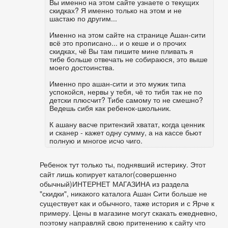
Вы именно на этом сайте узнаете о текущих
скидках? Я именно только на этом и не
шастаю по другим...
Именно на этом сайте на странице Ашан-сити
всё это прописано... и о кеше и о прочих
скидках, чё Вы там пишите мине пливать я
тибе больше отвечать не собираюся, это выше
моего достоинства.
Именно про ашан-сити и это мужик типа
успокойся, нервы у тебя, чё то тибя так не по
детски плюсчит? Тибе самому то не смешно?
Ведешь сибя как ребенок-школьник.
К ашану васче притензий хватат, когда ценник
и сканер - кажет одну сумму, а на кассе бьют
полную и многое исчо чиго.
Ребенок тут только ты, поднявший истерику. Этот
сайт лишь копирует каталог(совершенно
обычный)ИНТЕРНЕТ МАГАЗИНА из раздела
"скидки", никакого каталога Ашан Сити больше не
существует как и обычного, таже история и с Ярче к
примеру. Цены в магазине могут скакать ежедневно,
поэтому направляй свою притенению к сайту что