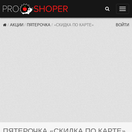
Поиск
Нави
/
АКЦИИ
/
ПЯТЕРОЧКА
/
«СКИДКА ПО КАРТЕ»
ВОЙТИ
ПЯТЕРОЧКА «СКИДКА ПО КАРТЕ»