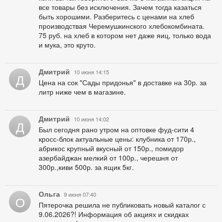
все товары без исключения. Зачем тогда казаться
быть хорошими. Разберитесь с ценами на хлеб
производствая Черемушкинского хлебокомбината.
75 руб. на хлеб в котором нет даже яиц, только вода
и мука, это круто.
Дмитрий
10 июня 14:15
Д
Цена на сок "Сады придонья" в доставке на 30р. за
литр ниже чем в магазине.
Дмитрий
10 июня 14:02
Д
Был сегодня рано утром на оптовке фуд-сити 4
кросс-блок актуальные цены: клубника от 170р.,
абрикос крупный вкусный от 150р., помидор
азербайджан мелкий от 100р., черешня от
300р.,киви 500р. за ящик 5кг.
Ольга
9 июня 07:40
О
Пятерочка решила не публиковать новый каталог с
9.06.2026?! Информация об акциях и скидках