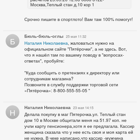
Москва,Теплый стан д.10 кор 1
Срочно пишите в спортлото! Вам там 100% помогут!
Бюль-бюль-оглы
25 мая 11:32
Б
Наталия Николаевна
, жаловаться нужно на
официальном сайте "Пятёрочки", а не здесь. Вот,
что я нашёл там по вашему поводу в "вопросах-
ответах", пробуйте:
"Куда сообщить о претензиях к директору или
сотрудникам магазина?
Позвоните в службу поддержки торговой сети
«Пятёрочка»: 8-800-555-55-05 "
Наталия Николаевна
23 мая 14:15
Н
Делала покупку в маг Пятерочка.ул. Теплый стан
дом 10 в Москве общитали меня на 51.97 коп. не
учли карту пенсионера,хотя я ее предлагала. Кассир
женщина сказала что у нее есть своя и моя карта ей
не нужна. В чеке написано,что кассир -мужчина