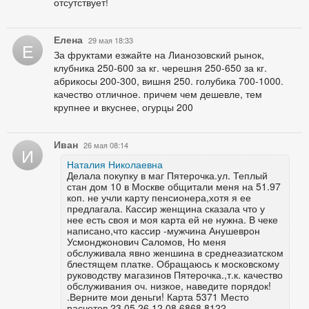
отсутствует!
Елена
29 мая 18:33
Е
За фруктами езжайте на Лианозовский рынок,
клубника 250-600 за кг. черешня 250-650 за кг.
абрикосы 200-300, вишня 250. голубика 700-1000.
качество отличное. причем чем дешевле, тем
крупнее и вкуснее, огурцы 200
Иван
26 мая 08:14
И
Наталия Николаевна
Делала покупку в маг Пятерочка.ул. Теплый
стан дом 10 в Москве общитали меня на 51.97
коп. не учли карту пенсионера,хотя я ее
предлагала. Кассир женщина сказала что у
нее есть своя и моя карта ей не нужна. В чеке
написано,что кассир -мужчина Анушеврон
Усмонджонович Саломов, Но меня
обслуживала явно женшина в среднеазиатском
блестящем платке. Обращаюсь к московскому
руководству магазинов Пятерочка.,т.к. качество
обслуживания оч. низкое, наведите порядок!
.Верните мои деньги! Карта 5371 Место
расчетов 23.05.26 12.08 6868 8122-