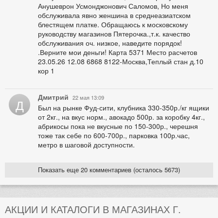
Анушеврон Усмонджонович Саломов, Но меня
обслуживала явно женшина в среднеазиатском
блестящем платке. Обращаюсь к московскому
руководству магазинов Пятерочка.,т.к. качество
обслуживания оч. низкое, наведите порядок!
.Верните мои деньги! Карта 5371 Место расчетов
23.05.26 12.08 6868 8122-Москва,Теплый стан д.10
кор 1
Дмитрий
22 мая 13:09
Д
Был на рынке Фуд-сити, клубника 330-350р./кг ящики
от 2кг., на вкус норм., авокадо 500р. за коробку 4кг.,
абрикосы пока не вкусные по 150-300р., черешня
тоже так себе по 600-700р., парковка 100р.час,
метро в шаговой доступности.
Показать еще 20 комментариев (осталось 5673)
АКЦИИ И КАТАЛОГИ В МАГАЗИНАХ Г.