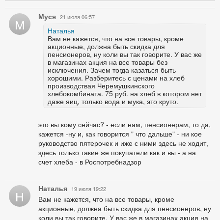
Муся
21 июля 06:57
М
Наталья
Вам не кажется, что на все товары, кроме
акционные, должна быть скидка для
пенсионеров, ну коли вы так говорите. У вас же
в магазинах акция на все товары без
исключения. Зачем тогда казаться быть
хорошими. Разберитесь с ценами на хлеб
производствая Черемушкинского
хлебокомбината. 75 руб. на хлеб в котором нет
даже яиц, только вода и мука, это круто.
это вы кому сейчас? - если нам, пенсионерам, то да,
кажется -ну и, как говорится " что дальше" - ни кое
руководство пятерочек и иже с ними здесь не ходит,
здесь только такие же покупатели как и вы - а на
счет хлеба - в Роспотребнадзор
Наталья
19 июля 19:22
Н
Вам не кажется, что на все товары, кроме
акционные, должна быть скидка для пенсионеров, ну
коли вы так говорите. У вас же в магазинах акция на