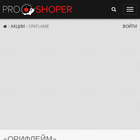
Поиск
Нави
/
АКЦИИ
/
ORIFLAME
ВОЙТИ
«ОРИФЛЕЙМ»