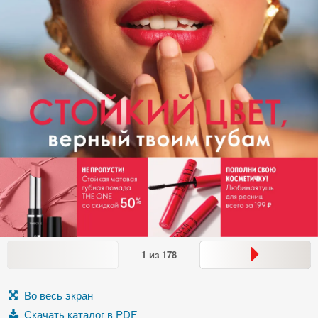
1
из
178
Во весь экран
Скачать каталог в PDF