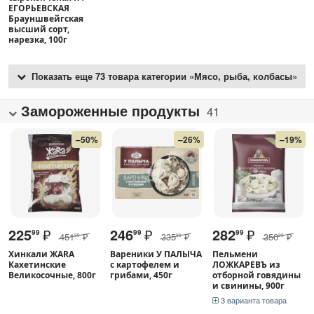
ЕГОРЬЕВСКАЯ
Брауншвейгская
высший сорт,
нарезка, 100г
Показать еще 73 товара категории «Мясо, рыба, колбасы»
Замороженные продукты
41
–50%
–26%
–19%
225
₽
246
₽
282
₽
99
99
99
451
₽
335
₽
350
₽
99
99
99
Хинкали ЖАRА
Вареники У ПАЛЫЧА
Пельмени
Кахетинские
с картофелем и
ЛОЖКАРЕВЪ из
Великосочные, 800г
грибами, 450г
отборной говядины
и свинины, 900г
3 варианта товара