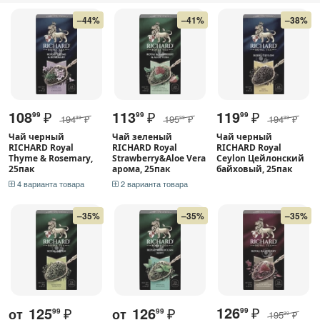
–44%
–41%
–38%
108
₽
113
₽
119
₽
99
99
99
194
₽
195
₽
194
₽
99
99
99
Чай черный
Чай зеленый
Чай черный
RICHARD Royal
RICHARD Royal
RICHARD Royal
Thyme & Rosemary,
Strawberry&Aloe Vera
Ceylon Цейлонский
25пак
арома, 25пак
байховый, 25пак
4 варианта товара
2 варианта товара
–35%
–35%
–35%
126
₽
125
₽
126
₽
от
от
99
99
99
195
₽
99