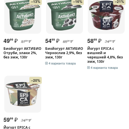
–13%
–16%
–21%
49
₽
54
₽
58
₽
99
99
99
57
₽
65
₽
74
₽
99
99
99
Биойогурт АКТИБИО
Биойогурт АКТИБИО
Йогурт EPICA с
Отруби, злаки 2%,
Чернослив 2,9%, без
вишней и
без змж, 130г
змж, 130г
черешней 4,8%, без
змж, 130г
4 варианта товара
4 варианта товара
–20%
59
₽
99
74
₽
99
Йогурт EPICA с