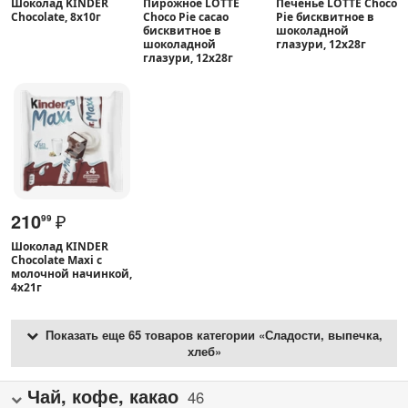
Шоколад KINDER
Пирожное LOTTE
Печенье LOTTE Choco
Chocolate, 8х10г
Choco Pie cacao
Pie бисквитное в
бисквитное в
шоколадной
шоколадной
глазури, 12х28г
глазури, 12х28г
210
₽
99
Шоколад KINDER
Chocolate Maxi с
молочной начинкой,
4х21г
Показать еще 65 товаров категории «Сладости, выпечка,
хлеб»
Чай, кофе, какао
46