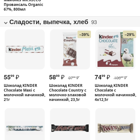
Провансаль Organic
67%, 800мл
Сладости, выпечка, хлеб
93
–39%
–29%
55
₽
58
₽
74
₽
99
99
99
97
₽
106
₽
99
99
Шоколад KINDER
Шоколад KINDER
Шоколад KINDER
Chocolate Maxi с
Chocolate Country с
Chocolate с
молочной начинкой,
молочно-злаковой
молочной начинкой,
21г
начинкой, 23,5г
4х12,5г