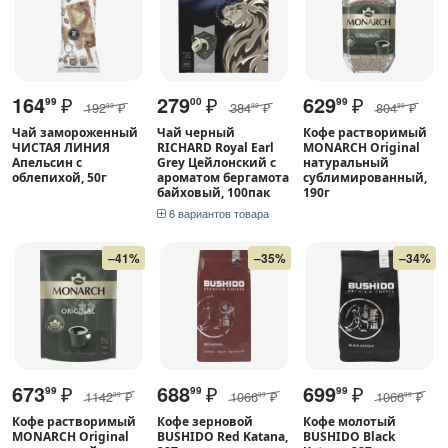
164
₽
279
₽
629
₽
99
00
99
192
₽
384
₽
804
₽
99
99
99
Чай замороженный
Чай черный
Кофе растворимый
ЧИСТАЯ ЛИНИЯ
RICHARD Royal Earl
MONARCH Original
Апельсин с
Grey Цейлонский с
натуральный
облепихой, 50г
ароматом бергамота
сублимированный,
байховый, 100пак
190г
6 вариантов товара
–41%
–35%
–34%
673
₽
688
₽
699
₽
99
99
99
1142
₽
1066
₽
1066
₽
99
99
99
Кофе растворимый
Кофе зерновой
Кофе молотый
MONARCH Original
BUSHIDO Red Katana,
BUSHIDO Black