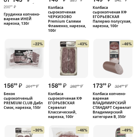
200
₽
99
Колбаса
Колбаса
сырокопченая
сырокопченая КФ
Грудинка копчено-
ЧЕРКИЗОВО
ЕГОРЬЕВСКАЯ
вареная ИНЕЙ
Premium Салями
Палермо полусухая,
нарезка, 130г
Фламенко, нарезка,
нарезка, 100г
100г
–22%
–43%
–46%
156
₽
158
₽
173
₽
99
99
99
201
₽
282
₽
324
₽
99
99
99
Бекон
Колбаса
Колбаса копчено-
сырокопченый
сырокопченая КФ
вареная
PREMIUM CLUB Дабл
ЕГОРЬЕВСКАЯ
ВЛАДИМИРСКИЙ
Смок, нарезка, 150г
Сервелат
СТАНДАРТ Сервелат
Классический,
Владимирский
нарезка, 100г
категория В, 350г
–30%
–46%
–49%