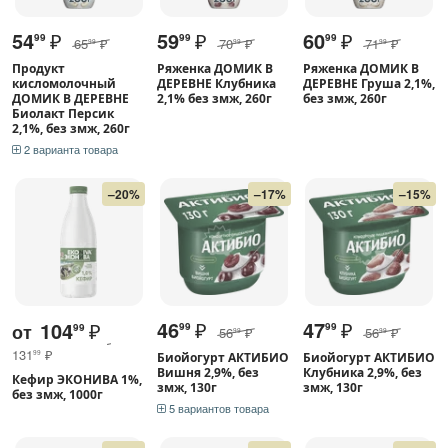
54
₽
59
₽
60
₽
99
99
99
65
₽
70
₽
71
₽
99
99
99
Продукт
Ряженка ДОМИК В
Ряженка ДОМИК В
кисломолочный
ДЕРЕВНЕ Клубника
ДЕРЕВНЕ Груша 2,1%,
ДОМИК В ДЕРЕВНЕ
2,1% без змж, 260г
без змж, 260г
Биолакт Персик
2,1%, без змж, 260г
2 варианта товара
–20%
–17%
–15%
46
₽
47
₽
104
₽
от
99
99
99
56
₽
56
₽
99
99
131
₽
99
Биойогурт АКТИБИО
Биойогурт АКТИБИО
Вишня 2,9%, без
Клубника 2,9%, без
Кефир ЭКОНИВА 1%,
змж, 130г
змж, 130г
без змж, 1000г
5 вариантов товара