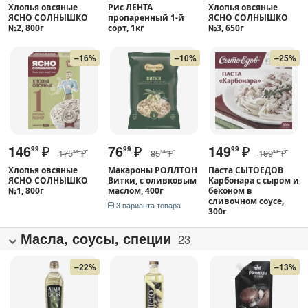
Хлопья овсяные
Рис ЛЕНТА
Хлопья овсяные
ЯСНО СОЛНЫШКО
пропаренный 1-й
ЯСНО СОЛНЫШКО
№2, 800г
сорт, 1кг
№3, 650г
–16%
–10%
–25%
146
₽
76
₽
149
₽
99
99
99
175
₽
85
₽
199
₽
99
99
99
Хлопья овсяные
Макароны РОЛЛТОН
Паста СЫТОЕДОВ
ЯСНО СОЛНЫШКО
Витки, с оливковым
Карбонара с сыром и
№1, 800г
маслом, 400г
беконом в
сливочном соусе,
3 варианта товара
300г
Масла, соусы, специи
23
–22%
–13%