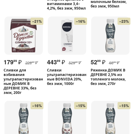
молочным белком,
витаминами 3,4–
без змж, 950мл
4,2%, без змж, 950мл
–21%
–16%
–23%
179
₽
443
₽
52
₽
99
99
99
228
₽
529
₽
68
₽
99
99
99
Сливки для
Сливки
Ряженка ДОМИК В
взбивания
ультрапастеризован
ДЕРЕВНЕ 2,5% из
ультрапастеризован
ные BONVIDA 20%,
топленого молока,
ные ДОМИК В
без змж, 1000г
без змж, 270г
ДЕРЕВНЕ 33%, без
змж, 200г
–16%
–15%
–15%