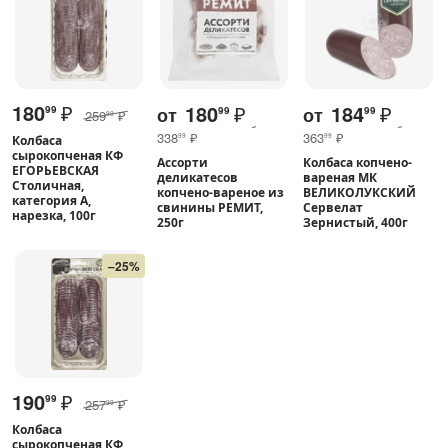
180
₽
180
₽
184
₽
от
от
99
99
99
259
₽
99
338
₽
363
₽
99
99
Колбаса
сырокопченая КФ
Ассорти
Колбаса копчено-
ЕГОРЬЕВСКАЯ
деликатесов
вареная МК
Столичная,
копчено-вареное из
ВЕЛИКОЛУКСКИЙ
категория А,
свинины РЕМИТ,
Сервелат
нарезка, 100г
250г
Зернистый, 400г
–25%
190
₽
99
257
₽
99
Колбаса
сырокопченая КФ