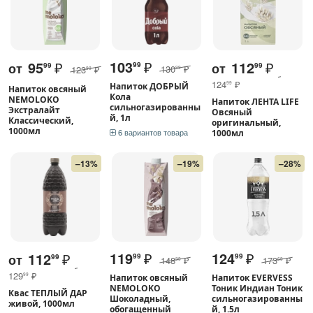
103
₽
95
₽
112
₽
от
от
99
99
99
130
₽
123
₽
99
99
124
₽
99
Напиток ДОБРЫЙ
Напиток овсяный
Кола
NEMOLOKO
Напиток ЛЕНТА LIFE
сильногазированны
Экстралайт
Овсяный
й, 1л
Классический,
оригинальный,
1000мл
6 вариантов товара
1000мл
–13%
–19%
–28%
119
₽
124
₽
112
₽
от
99
99
99
148
₽
173
₽
99
69
129
₽
99
Напиток овсяный
Напиток EVERVESS
NEMOLOKO
Тоник Индиан Тоник
Квас ТЕПЛЫЙ ДАР
Шоколадный,
сильногазированны
живой, 1000мл
обогащенный
й, 1.5л