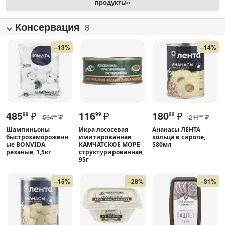
продукты»
Консервация
8
–13%
–14%
485
₽
116
₽
180
₽
99
99
99
564
₽
211
₽
99
99
Шампиньоны
Икра лососевая
Ананасы ЛЕНТА
быстрозамороженн
имитированная
кольца в сиропе,
ые BONVIDA
КАМЧАТСКОЕ МОРЕ
580мл
резаные, 1,5кг
структурированная,
95г
–15%
–28%
–31%