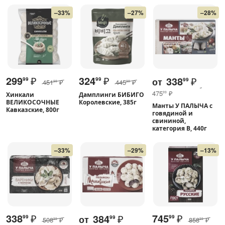
–33%
–27%
–28%
299
₽
324
₽
338
₽
от
99
99
99
451
₽
445
₽
99
99
475
₽
99
Хинкали
Дамплинги БИБИГО
ВЕЛИКОСОЧНЫЕ
Королевские, 385г
Манты У ПАЛЫЧА с
Кавказские, 800г
говядиной и
свининой,
категория В, 440г
–33%
–29%
–13%
338
₽
745
₽
384
₽
от
99
99
99
508
₽
858
₽
99
99