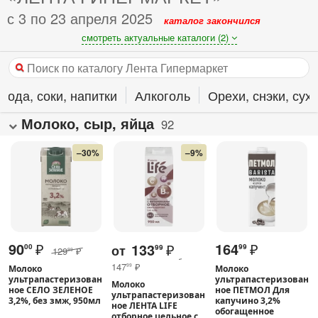
с 3 по 23 апреля 2025
каталог закончился
смотреть актуальные каталоги (2)
Вода, соки, напитки
Алкоголь
Орехи, снэки, су
Молоко, сыр, яйца
92
–30%
–9%
90
₽
164
₽
133
₽
от
00
99
99
129
₽
99
147
₽
99
Молоко
Молоко
ультрапастеризован
ультрапастеризован
Молоко
ное СЕЛО ЗЕЛЕНОЕ
ное ПЕТМОЛ Для
ультрапастеризован
3,2%, без змж, 950мл
капучино 3,2%
ное ЛЕНТА LIFE
обогащенное
отборное цельное с