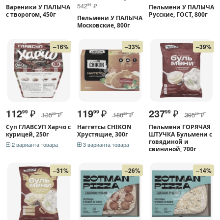
542
₽
99
Вареники У ПАЛЫЧА
Пельмени У ПАЛЫЧА
с творогом, 450г
Русские, ГОСТ, 800г
Пельмени У ПАЛЫЧА
Московские, 800г
–16%
–33%
–39%
112
₽
119
₽
237
₽
99
99
99
135
₽
180
₽
395
₽
99
99
99
Суп ГЛАВСУП Харчо с
Наггетсы CHIKON
Пельмени ГОРЯЧАЯ
курицей, 250г
Хрустящие, 300г
ШТУЧКА Бульмени с
говядиной и
2 варианта товара
3 варианта товара
свининой, 700г
–31%
–26%
–14%