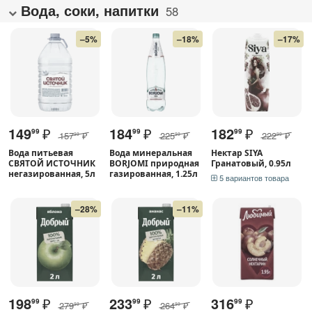
Вода, соки, напитки
58
–5%
–18%
–17%
149
₽
184
₽
182
₽
99
99
99
157
₽
225
₽
222
₽
99
99
99
Вода питьевая
Вода минеральная
Нектар SIYA
СВЯТОЙ ИСТОЧНИК
BORJOMI природная
Гранатовый, 0.95л
негазированная, 5л
газированная, 1.25л
5 вариантов товара
–28%
–11%
198
₽
233
₽
316
₽
99
99
99
279
₽
264
₽
99
99