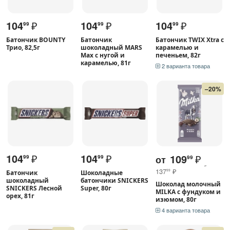
104
₽
104
₽
104
₽
99
99
99
Батончик BOUNTY
Батончик
Батончик TWIX Xtra с
Трио, 82,5г
шоколадный MARS
карамелью и
Max с нугой и
печеньем, 82г
карамелью, 81г
2 варианта товара
–20%
104
₽
104
₽
109
₽
от
99
99
99
137
₽
99
Батончик
Шоколадные
шоколадный
батончики SNICKERS
Шоколад молочный
SNICKERS Лесной
Super, 80г
MILKA с фундуком и
орех, 81г
изюмом, 80г
4 варианта товара