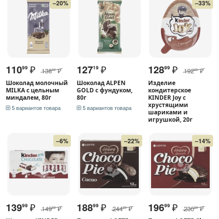
–20%
–33%
110
₽
127
₽
128
₽
99
19
99
138
₽
192
₽
99
99
Шоколад молочный
Шоколад ALPEN
Изделие
MILKA с цельным
GOLD с фундуком,
кондитерское
миндалем, 80г
80г
KINDER Joy с
хрустящими
5 вариантов товара
5 вариантов товара
шариками и
игрушкой, 20г
–6%
–22%
–14%
139
₽
188
₽
196
₽
99
99
99
149
₽
244
₽
230
₽
99
99
99