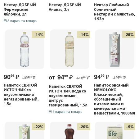
Нектар ДОБРЫЙ
Нектар ДОБРЫЙ
Нектар Любимый
Фермерские
Ананас, 2л
Солнечный
яблочки, 2л
нектарин с мякотью,
1.93л
3 варианта товара
–14%
–14%
–25%
90
₽
94
₽
94
₽
от
99
99
99
105
₽
127
₽
110
₽
99
99
99
Напиток СВЯТОЙ
Напиток овсяный
Напиток СВЯТОЙ
ИСТОЧНИК со
NEMOLOKO
ИСТОЧНИК Вода со
вкусом лимона
Классический,
вкусом лимон,
негазированный,
обогащенный
цитрус
1.5л
витаминами и
газированный, 1.5л
минеральными
4 варианта товара
веществами, 1000мл
–22%
–20%
–9%