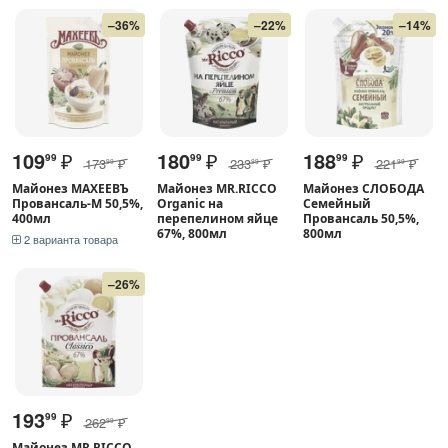
–36%
–22%
–14%
109
₽
180
₽
188
₽
99
99
99
173
₽
233
₽
221
₽
99
99
99
Майонез МАХЕЕВЪ
Майонез MR.RICCO
Майонез СЛОБОДА
Провансаль-М 50,5%,
Organic на
Семейный
400мл
перепелином яйце
Провансаль 50,5%,
67%, 800мл
800мл
2 варианта товара
–26%
193
₽
99
262
₽
99
Майонез MR.RICCO