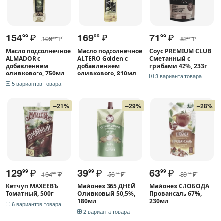
154
₽
169
₽
71
₽
99
99
99
199
₽
82
₽
99
99
Масло подсолнечное
Масло подсолнечное
Соус PREMIUM CLUB
ALMADOR с
ALTERO Golden с
Сметанный с
добавлением
добавлением
грибами 42%, 233г
оливкового, 750мл
оливкового, 810мл
3 варианта товара
5 вариантов товара
–21%
–29%
–28%
129
₽
39
₽
63
₽
99
99
99
164
₽
56
₽
89
₽
99
99
99
Кетчуп МАХЕЕВЪ
Майонез 365 ДНЕЙ
Майонез СЛОБОДА
Томатный, 500г
Оливковый 50,5%,
Провансаль 67%,
180мл
230мл
6 вариантов товара
2 варианта товара