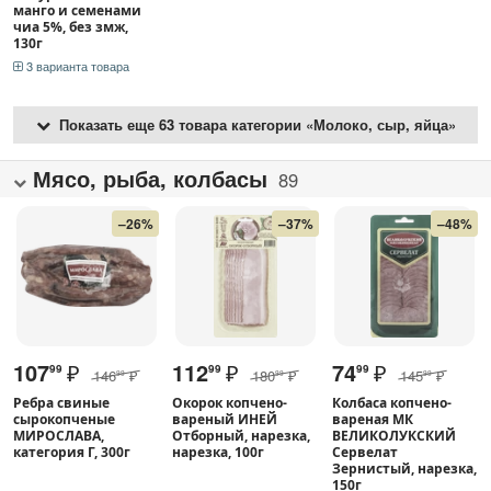
манго и семенами
чиа 5%, без змж,
130г
3 варианта товара
Показать еще 63 товара категории «Молоко, сыр, яйца»
Мясо, рыба, колбасы
89
–26%
–37%
–48%
107
₽
112
₽
74
₽
99
99
99
146
₽
180
₽
145
₽
99
99
99
Ребра свиные
Окорок копчено-
Колбаса копчено-
сырокопченые
вареный ИНЕЙ
вареная МК
МИРОСЛАВА,
Отборный, нарезка,
ВЕЛИКОЛУКСКИЙ
категория Г, 300г
нарезка, 100г
Сервелат
Зернистый, нарезка,
150г