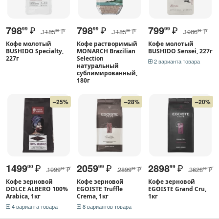
798
₽
798
₽
799
₽
99
99
99
1185
₽
1185
₽
1066
₽
99
99
99
Кофе молотый
Кофе растворимый
Кофе молотый
BUSHIDO Specialty,
MONARCH Brazilian
BUSHIDO Sensei, 227г
227г
Selection
2 варианта товара
натуральный
сублимированный,
180г
–25%
–28%
–20%
1499
₽
2059
₽
2898
₽
00
99
99
1999
₽
2899
₽
3628
₽
99
99
99
Кофе зерновой
Кофе зерновой
Кофе зерновой
DOLCE ALBERO 100%
EGOISTE Truffle
EGOISTE Grand Cru,
Arabica, 1кг
Crema, 1кг
1кг
4 варианта товара
8 вариантов товара