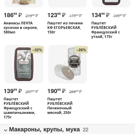
186
₽
123
₽
134
₽
99
99
99
219
₽
173
₽
195
₽
99
99
99
Ананасы ЛЕНТА
Паштет из печени
Паштет
кусочки в сиропе,
КФ ЕГОРЬЕВСКАЯ,
РУБЛЁВСКИЙ
580мл
150г
Французский с
уткой, 175г
–32%
–28%
139
₽
190
₽
99
99
207
₽
268
₽
99
99
Паштет
Паштет
РУБЛЁВСКИЙ
РУБЛЁВСКИЙ
Французский с
Печеночный
шампиньонами,
мясной, 250г
175г
Макароны, крупы, мука
22