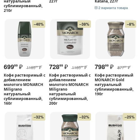
натуральный
227г
Katana, 227г
сублимированный,
2 варианта товара
210г
–40%
–38%
–8%
699
₽
728
₽
798
₽
99
99
99
1185
₽
1185
₽
877
₽
99
99
99
Кофе растворимый с
Кофе растворимый с
Кофе растворимый
добавлением
добавлением
MONARCH Gold
молотого MONARCH
молотого MONARCH
натуральный
Miligrano
Miligrano
сублимированный,
натуральный
натуральный
190г
сублимированный,
сублимированный,
160г
200г
–32%
–32%
–25%