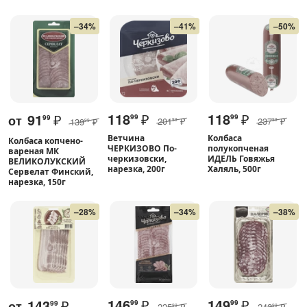
–34%
–41%
–50%
118
₽
118
₽
91
₽
от
99
99
99
201
₽
237
₽
139
₽
99
99
99
Ветчина
Колбаса
Колбаса копчено-
ЧЕРКИЗОВО По-
полукопченая
вареная МК
черкизовски,
ИДЕЛЬ Говяжья
ВЕЛИКОЛУКСКИЙ
нарезка, 200г
Халяль, 500г
Сервелат Финский,
нарезка, 150г
–28%
–34%
–38%
146
₽
149
₽
143
₽
от
99
99
99
225
₽
242
₽
99
99