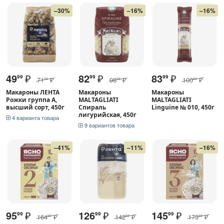
–30%
–16%
–16%
49
₽
82
₽
83
₽
99
99
99
71
₽
98
₽
100
₽
99
99
99
Макароны ЛЕНТА
Макароны
Макароны
Рожки группа А,
MALTAGLIATI
MALTAGLIATI
высший сорт, 450г
Спираль
Linguine № 010, 450г
лигурийская, 450г
4 варианта товара
9 вариантов товара
–41%
–11%
–16%
95
₽
126
₽
145
₽
99
99
99
164
₽
142
₽
173
₽
99
99
99