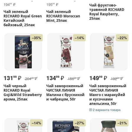
194
₽
195
₽
99
99
Чай фруктово-
травяной RICHARD
Чай зеленый
Чай зеленый
Royal Raspberry,
RICHARD Royal Green
RICHARD Moroccan
25пак
Китайский
Mint, 25пак
байховый, 25пак
–35%
–14%
–22%
131
₽
134
₽
149
₽
99
99
99
204
₽
156
₽
192
₽
99
99
99
Чай черный
Чай замороженный
Чай замороженный
RICHARD Royal
ЧИСТАЯ ЛИНИЯ
ЧИСТАЯ ЛИНИЯ
Goji&Wild Strawberry
Малина с брусникой
Манго с маракуйей
арома, 25пак
и чабрецом, 50г
и кусочками
апельсина, 50г
2 варианта товара
–14%
–27%
–21%