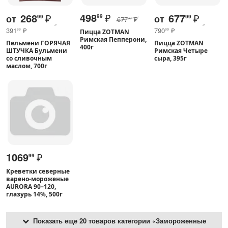
498
₽
268
₽
677
₽
от
от
99
99
99
677
₽
99
391
₽
790
₽
99
99
Пицца ZOTMAN
Римская Пепперони,
Пельмени ГОРЯЧАЯ
Пицца ZOTMAN
400г
ШТУЧКА Бульмени
Римская Четыре
со сливочным
сыра, 395г
маслом, 700г
1069
₽
99
Креветки северные
варено-мороженые
AURORA 90–120,
глазурь 14%, 500г
Показать еще 20 товаров категории «Замороженные