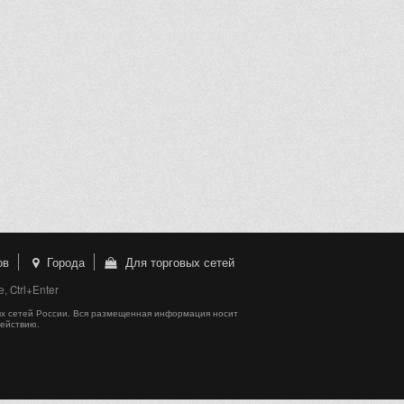
ов
Города
Для торговых сетей
 Ctrl+Enter
х сетей России. Вся размещенная информация носит
действию.