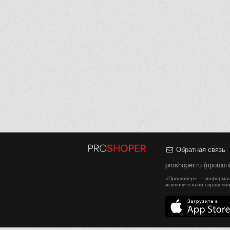
Обратная связь
proshoper.ru (прошоп
«Прошопер» — информаци
исключительно справочно