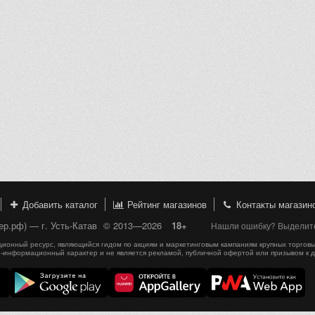
Добавить каталог
Рейтинг магазинов
Контакты магазин
ер.рф) — г. Усть-Катав
© 2013—2026
18+
Нашли ошибку? Выделите,
онный ресурс, являющийся гидом по акциям и маркетинговым кампаниям крупных торговы
-информационный характер и не является рекламой, публичной офертой или призывом к 